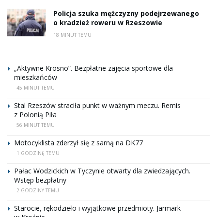
Policja szuka mężczyzny podejrzewanego
o kradzież roweru w Rzeszowie
18 MINUT TEMU
„Aktywne Krosno”. Bezpłatne zajęcia sportowe dla
mieszkańców
45 MINUT TEMU
Stal Rzeszów straciła punkt w ważnym meczu. Remis
z Polonią Piła
56 MINUT TEMU
Motocyklista zderzył się z sarną na DK77
1 GODZINĘ TEMU
Pałac Wodzickich w Tyczynie otwarty dla zwiedzających.
Wstęp bezpłatny
2 GODZINY TEMU
Starocie, rękodzieło i wyjątkowe przedmioty. Jarmark