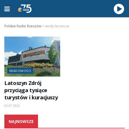
Polskie Radio Rzeszów
>
wody lecznicze
WIADOMOŚCI
Latoszyn Zdrój
przyciąga tysiące
turystów i kuracjuszy
03.07.2025
NAJNOWSZE