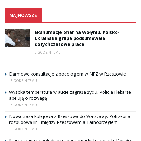
NAJNOWSZE
Ekshumacje ofiar na Wołyniu. Polsko-
ukraińska grupa podsumowała
dotychczasowe prace
5 GODZIN TEMU
Darmowe konsultacje z podologiem w NFZ w Rzeszowie
5 GODZIN TEMU
Wysoka temperatura w aucie zagraża życiu. Policja i lekarze
apelują o rozwagę
5 GODZIN TEMU
Nowa trasa kolejowa z Rzeszowa do Warszawy. Potrzebna
rozbudowa linii między Rzeszowem a Tarnobrzegiem
6 GODZIN TEMU
Niespokojne popołudnie na podkarpackich drogach. Doszło