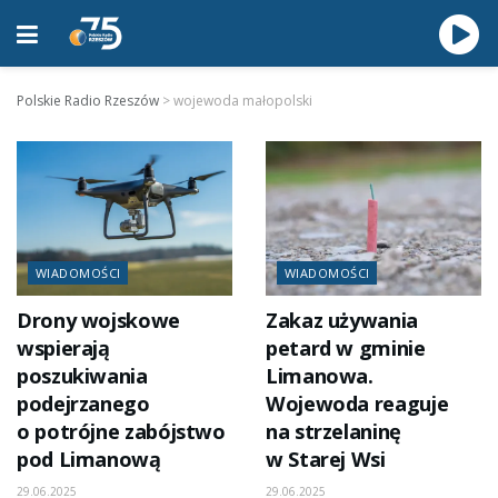
Polskie Radio Rzeszów
>
wojewoda małopolski
WIADOMOŚCI
WIADOMOŚCI
Drony wojskowe
Zakaz używania
wspierają
petard w gminie
poszukiwania
Limanowa.
podejrzanego
Wojewoda reaguje
o potrójne zabójstwo
na strzelaninę
pod Limanową
w Starej Wsi
29.06.2025
29.06.2025