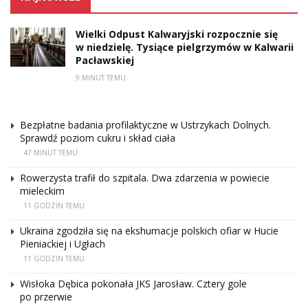
Wielki Odpust Kalwaryjski rozpocznie się
w niedzielę. Tysiące pielgrzymów w Kalwarii
Pacławskiej
9 MINUT TEMU
Bezpłatne badania profilaktyczne w Ustrzykach Dolnych.
Sprawdź poziom cukru i skład ciała
47 MINUT TEMU
Rowerzysta trafił do szpitala. Dwa zdarzenia w powiecie
mieleckim
11 GODZIN TEMU
Ukraina zgodziła się na ekshumacje polskich ofiar w Hucie
Pieniackiej i Ugłach
11 GODZIN TEMU
Wisłoka Dębica pokonała JKS Jarosław. Cztery gole
po przerwie