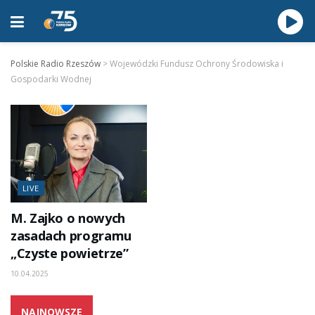
Polskie Radio Rzeszów
>
Wojewódzki Fundusz Ochrony Środowiska i
Gospodarki Wodnej
LIVE
M. Zajko o nowych
zasadach programu
„Czyste powietrze”
10.04.2025
NAJNOWSZE