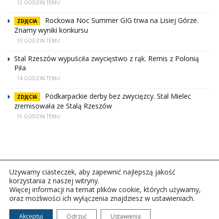
12 GODZIN TEMU
Rockowa Noc Summer GIG trwa na Lisiej Górze.
ZDJĘCIA
Znamy wyniki konkursu
13 GODZIN TEMU
Stal Rzeszów wypuściła zwycięstwo z rąk. Remis z Polonią
Piła
14 GODZIN TEMU
Podkarpackie derby bez zwycięzcy. Stal Mielec
ZDJĘCIA
zremisowała ze Stalą Rzeszów
15 GODZIN TEMU
Używamy ciasteczek, aby zapewnić najlepszą jakość
korzystania z naszej witryny.
Więcej informacji na temat plików cookie, których używamy,
oraz możliwości ich wyłączenia znajdziesz w ustawieniach.
Copyright © 2026Polskie Radio Rzeszów S.A. w likwidacj.
Wszelkie prawa zastrzeżone.
Akceptuj
Odrzuć
Ustawienia