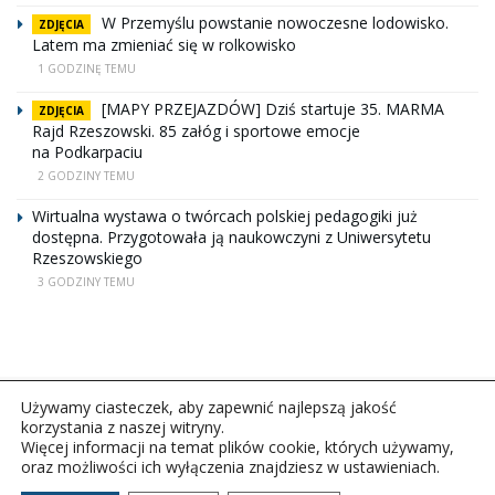
W Przemyślu powstanie nowoczesne lodowisko.
ZDJĘCIA
Latem ma zmieniać się w rolkowisko
1 GODZINĘ TEMU
[MAPY PRZEJAZDÓW] Dziś startuje 35. MARMA
ZDJĘCIA
Rajd Rzeszowski. 85 załóg i sportowe emocje
na Podkarpaciu
2 GODZINY TEMU
Wirtualna wystawa o twórcach polskiej pedagogiki już
dostępna. Przygotowała ją naukowczyni z Uniwersytetu
Rzeszowskiego
3 GODZINY TEMU
Używamy ciasteczek, aby zapewnić najlepszą jakość
korzystania z naszej witryny.
Więcej informacji na temat plików cookie, których używamy,
oraz możliwości ich wyłączenia znajdziesz w ustawieniach.
Copyright © 2026Polskie Radio Rzeszów S.A. w likwidacj.