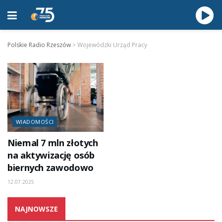
Polskie Radio Rzeszów
>
Wojewódzki Urząd Pracy
WIADOMOŚCI
Niemal 7 mln złotych
na aktywizację osób
biernych zawodowo
12.07.2025
NAJNOWSZE