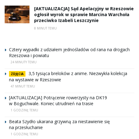
[AKTUALIZACJA] Sąd Apelacyjny w Rzeszowie
ogłosił wyrok w sprawie Marcina Warchoła
przeciwko Izabeli Leszczynie
8 MINUT TEMU
Cztery wypadki z udziałem jednośladów od rana na drogach
Rzeszowa i powiatu
24 MINUTY TEMU
3,5 tysiąca breloków z anime. Niezwykła kolekcja
ZDJĘCIA
na wystawie w Rzeszowie
47 MINUT TEMU
[AKTUALIZACJA] Potrącenie rowerzysty na DK19
w Boguchwale. Koniec utrudnień na trasie
1 GODZINĘ TEMU
Beata Szydło ukarana grzywną za niestawienie się
na przesłuchanie
1 GODZINĘ TEMU