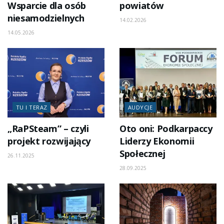
Wsparcie dla osób
powiatów
niesamodzielnych
14.02.2026
14.05.2026
TU I TERAZ
AUDYCJE
„RaPSteam” – czyli
Oto oni: Podkarpaccy
projekt rozwijający
Liderzy Ekonomii
Społecznej
26.11.2025
28.09.2025