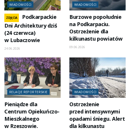
WIADOMOŚCI
WIADOMOŚCI
Podkarpackie
Burzowe popołudnie
ZDJĘCIA
na Podkarpaciu.
Dni Architektury dziś
Ostrzeżenie dla
(24 czerwca)
kilkunastu powiatów
w Lubaczowie
09.06.2026
24.06.2026
RELACJE REPORTERSKIE
WIADOMOŚCI
Pieniądze dla
Ostrzeżenie
Centrum Opiekuńczo-
przed intensywnymi
Mieszkalnego
opadami śniegu. Alert
w Rzeszowie.
dla kilkunastu