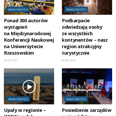
WIADOMOŚCI
WIADOMOŚCI
Ponad 300 autorów
Podkarpacie
wystąpień
odwiedzają osoby
na Międzynarodowej
ze wszystkich
Konferencji Naukowej
kontynentów – nasz
na Uniwersytecie
region atrakcyjny
Rzeszowskim
turystycznie
26.09.2025
06.08.2025
WIADOMOŚCI
WIADOMOŚCI
Upały w regionie –
Posiedzenie zarządów