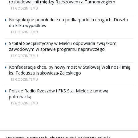
rozbudowa linii między Rzeszowem a Tarnobrzegiem
11 GODZIN TEMU
Niespokojne popołudnie na podkarpackich drogach. Doszło
do kilku wypadków
13 GODZIN TEMU
Szpital Specjalistyczny w Mielcu odpowiada związkom
zawodowym w sprawie programu naprawczego
14 GODZIN TEMU
Konfederacja chce, by nowy most w Stalowej Woli nosił imię
ks. Tadeusza Isakowicza-Zaleskiego
15 GODZIN TEMU
Polskie Radio Rzeszów i FKS Stal Mielec z umową
patronacką
15 GODZIN TEMU