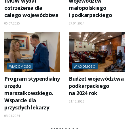
IMGW wydał
województw
ostrzeżenia dla
małopolskiego
całego województwa
i podkarpackiego
05.07.2025
27.01.2024
WIADOMOŚCI
WIADOMOŚCI
Program stypendialny
Budżet województwa
urzędu
podkarpackiego
marszałkowskiego.
na 2024 rok
Wsparcie dla
21.12.2023
przyszłych lekarzy
03.01.2024