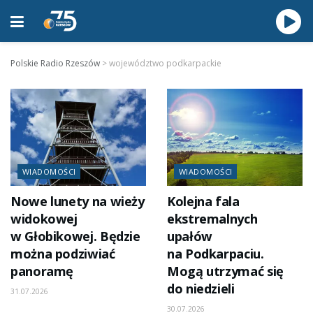
Polskie Radio Rzeszów
>
województwo podkarpackie
WIADOMOŚCI
WIADOMOŚCI
Nowe lunety na wieży
Kolejna fala
widokowej
ekstremalnych
w Głobikowej. Będzie
upałów
można podziwiać
na Podkarpaciu.
panoramę
Mogą utrzymać się
do niedzieli
31.07.2026
30.07.2026