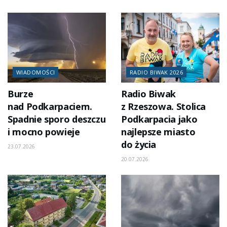
WIADOMOŚCI
RADIO BIWAK 2026
Burze
Radio Biwak
nad Podkarpaciem.
z Rzeszowa. Stolica
Spadnie sporo deszczu
Podkarpacia jako
i mocno powieje
najlepsze miasto
do życia
23.07.2026
20.07.2026