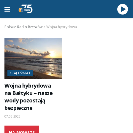
Polskie Radio Rzeszów
>
Wojna hybrydowa
KRAJ I ŚWIAT
Wojna hybrydowa
na Bałtyku – nasze
wody pozostają
bezpieczne
07.05.2025
NAJNOWSZE