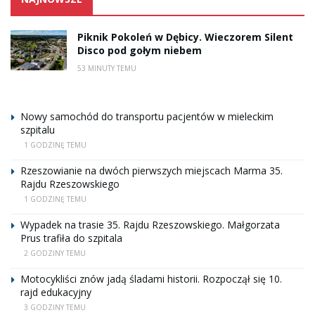
Piknik Pokoleń w Dębicy. Wieczorem Silent
Disco pod gołym niebem
53 MINUTY TEMU
Nowy samochód do transportu pacjentów w mieleckim
szpitalu
1 GODZINĘ TEMU
Rzeszowianie na dwóch pierwszych miejscach Marma 35.
Rajdu Rzeszowskiego
1 GODZINĘ TEMU
Wypadek na trasie 35. Rajdu Rzeszowskiego. Małgorzata
Prus trafiła do szpitala
2 GODZINY TEMU
Motocykliści znów jadą śladami historii. Rozpoczął się 10.
rajd edukacyjny
3 GODZINY TEMU