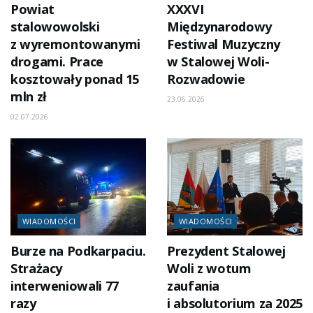
Powiat
XXXVI
stalowowolski
Międzynarodowy
z wyremontowanymi
Festiwal Muzyczny
drogami. Prace
w Stalowej Woli-
kosztowały ponad 15
Rozwadowie
mln zł
23.06.2026
02.07.2026
WIADOMOŚCI
WIADOMOŚCI
Burze na Podkarpaciu.
Prezydent Stalowej
Strażacy
Woli z wotum
interweniowali 77
zaufania
razy
i absolutorium za 2025