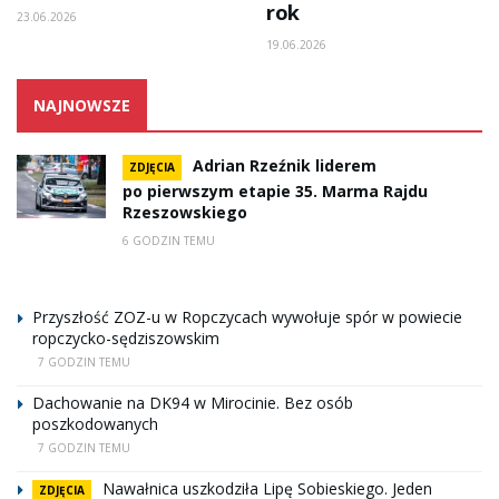
rok
23.06.2026
19.06.2026
NAJNOWSZE
Adrian Rzeźnik liderem
ZDJĘCIA
po pierwszym etapie 35. Marma Rajdu
Rzeszowskiego
6 GODZIN TEMU
Przyszłość ZOZ-u w Ropczycach wywołuje spór w powiecie
ropczycko-sędziszowskim
7 GODZIN TEMU
Dachowanie na DK94 w Mirocinie. Bez osób
poszkodowanych
7 GODZIN TEMU
Nawałnica uszkodziła Lipę Sobieskiego. Jeden
ZDJĘCIA