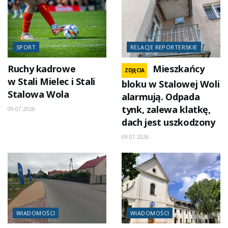
SPORT
RELACJE REPORTERSKIE
Ruchy kadrowe
Mieszkańcy
ZDJĘCIA
w Stali Mielec i Stali
bloku w Stalowej Woli
Stalowa Wola
alarmują. Odpada
tynk, zalewa klatkę,
09.07.2026
dach jest uszkodzony
09.07.2026
WIADOMOŚCI
WIADOMOŚCI