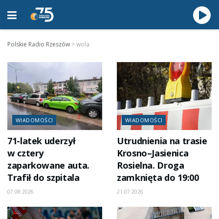
Polskie Radio Rzeszów
>
wola
WIADOMOŚCI
WIADOMOŚCI
71-latek uderzył
Utrudnienia na trasie
w cztery
Krosno–Jasienica
zaparkowane auta.
Rosielna. Droga
Trafił do szpitala
zamknięta do 19:00
07.08.2026
21.07.2026