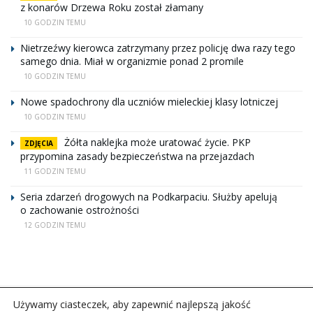
z konarów Drzewa Roku został złamany
10 GODZIN TEMU
Nietrzeźwy kierowca zatrzymany przez policję dwa razy tego
samego dnia. Miał w organizmie ponad 2 promile
10 GODZIN TEMU
Nowe spadochrony dla uczniów mieleckiej klasy lotniczej
10 GODZIN TEMU
Żółta naklejka może uratować życie. PKP
ZDJĘCIA
przypomina zasady bezpieczeństwa na przejazdach
11 GODZIN TEMU
Seria zdarzeń drogowych na Podkarpaciu. Służby apelują
o zachowanie ostrożności
12 GODZIN TEMU
Używamy ciasteczek, aby zapewnić najlepszą jakość