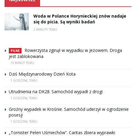
Woda w Polance Horynieckiej znów nadaje
się do picia. Są wyniki badań
2 MINUTY TEMU
Rowerzysta zginął w wypadku w Jeżowem. Droga
PILNE
jest zablokowana
19 MINUT TEMU
Dziś Międzynarodowy Dzień Kota
1 GODZINĘ TEMU
Utrudnienia na DK28. Samochód wypadł z drogi
1 GODZINĘ TEMU
Groźny wypadek w Krośnie. Samochód uderzył w ogrodzenie
posesji
1 GODZINĘ TEMU
„Tornister Pełen Uśmiechów”. Caritas zbiera wyprawki