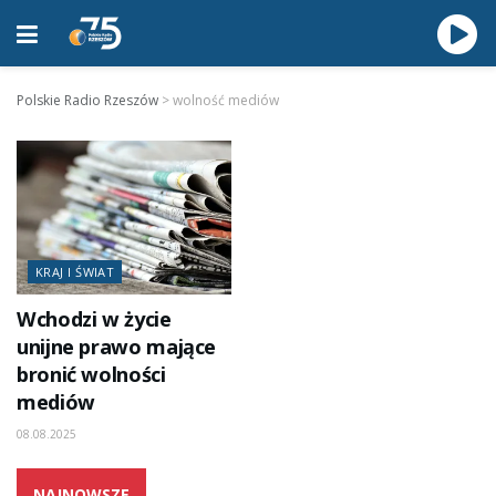
Polskie Radio Rzeszów
>
wolność mediów
KRAJ I ŚWIAT
Wchodzi w życie
unijne prawo mające
bronić wolności
mediów
08.08.2025
NAJNOWSZE