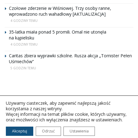
Czołowe zderzenie w Wiśniowej. Trzy osoby ranne,
wprowadzono ruch wahadłowy [AKTUALIZACJA]
4 GODZINY TEMU
35-latka miała ponad 5 promili. Omal nie utonęła
na kąpielisku
4 GODZINY TEMU
Caritas zbiera wyprawki szkolne. Rusza akcja „Tornister Pełen
Uśmiechów”
5 GODZIN TEMU
Używamy ciasteczek, aby zapewnić najlepszą jakość
korzystania z naszej witryny.
Więcej informacji na temat plików cookie, których używamy,
oraz możliwości ich wyłączenia znajdziesz w ustawieniach.
Copyright © 2026Polskie Radio Rzeszów S.A. w likwidacj.
Wszelkie prawa zastrzeżone.
Akceptuj
Odrzuć
Ustawienia