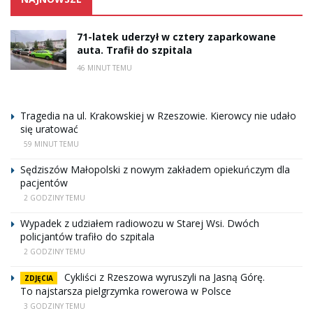
71-latek uderzył w cztery zaparkowane
auta. Trafił do szpitala
46 MINUT TEMU
Tragedia na ul. Krakowskiej w Rzeszowie. Kierowcy nie udało
się uratować
59 MINUT TEMU
Sędziszów Małopolski z nowym zakładem opiekuńczym dla
pacjentów
2 GODZINY TEMU
Wypadek z udziałem radiowozu w Starej Wsi. Dwóch
policjantów trafiło do szpitala
2 GODZINY TEMU
Cykliści z Rzeszowa wyruszyli na Jasną Górę.
ZDJĘCIA
To najstarsza pielgrzymka rowerowa w Polsce
3 GODZINY TEMU