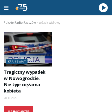
Polskie Radio Rzeszów
>
wózek widłowy
KRAJ I ŚWIAT
Tragiczny wypadek
w Nowogrodzie.
Nie żyje ciężarna
kobieta
20.10.2025
NAJNOWSZE