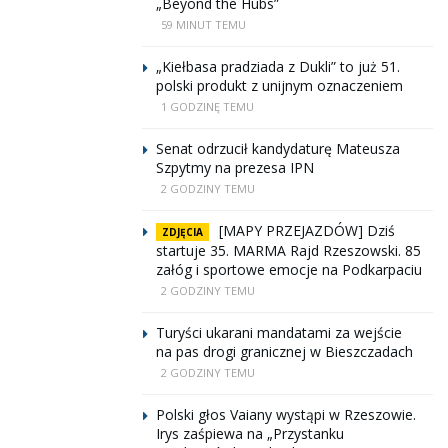
„Beyond the Hubs”
59 MINUT TEMU
„Kiełbasa pradziada z Dukli” to już 51.
polski produkt z unijnym oznaczeniem
1 GODZINĘ TEMU
Senat odrzucił kandydaturę Mateusza
Szpytmy na prezesa IPN
2 GODZINY TEMU
[MAPY PRZEJAZDÓW] Dziś
ZDJĘCIA
startuje 35. MARMA Rajd Rzeszowski. 85
załóg i sportowe emocje na Podkarpaciu
2 GODZINY TEMU
Turyści ukarani mandatami za wejście
na pas drogi granicznej w Bieszczadach
2 GODZINY TEMU
Polski głos Vaiany wystąpi w Rzeszowie.
Irys zaśpiewa na „Przystanku