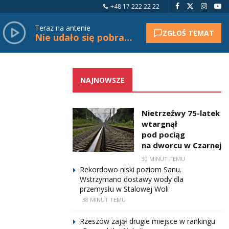
+48 17 222 22 22
Teraz na antenie
ZGŁOŚ TEMAT
Nie udało się pobrać tytułu.
NAJNOWSZE
Nietrzeźwy 75-latek
wtargnął
pod pociąg
na dworcu w Czarnej
30 MINUT TEMU
Rekordowo niski poziom Sanu.
Wstrzymano dostawy wody dla
przemysłu w Stalowej Woli
38 MINUT TEMU
Rzeszów zajął drugie miejsce w rankingu