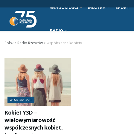
WIADOMOŚCI
MUZYKA
SPORT
RADIO
Polskie Radio Rzeszów
>
współczesne kobiety
WIADOMOŚCI
KobieTY3D –
wielowymiarowość
współczesnych kobiet,