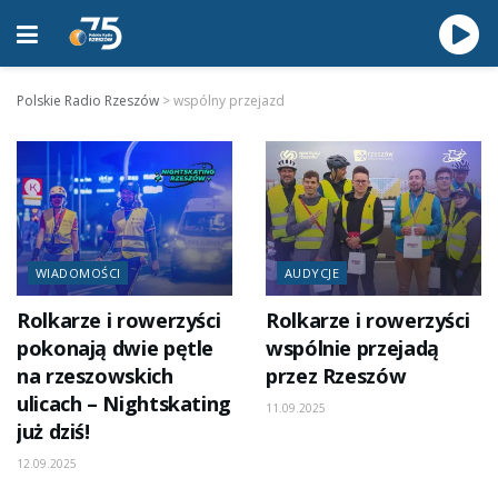
Polskie Radio Rzeszów
>
wspólny przejazd
WIADOMOŚCI
AUDYCJE
Rolkarze i rowerzyści
Rolkarze i rowerzyści
pokonają dwie pętle
wspólnie przejadą
na rzeszowskich
przez Rzeszów
ulicach – Nightskating
11.09.2025
już dziś!
12.09.2025