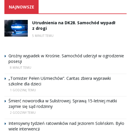
NAJNOWSZE
Utrudnienia na DK28. Samochód wypadł
z drogi
5 MINUT TEMU
Groźny wypadek w Krośnie. Samochód uderzył w ogrodzenie
posesji
8 MINUT TEMU
„Tornister Pełen Uśmiechów”. Caritas zbiera wyprawki
szkolne dla dzieci
1 GODZINĘ TEMU
Śmierć noworodka w Sulistrowej. Sprawą 15-letniej matki
zajmie się sąd rodzinny
2 GODZINY TEMU
Intensywny tydzień ratowników nad Jeziorem Solińskim. Było
wiele interwencji