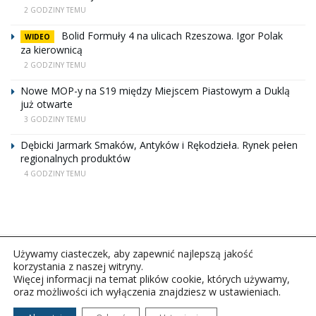
2 GODZINY TEMU
Bolid Formuły 4 na ulicach Rzeszowa. Igor Polak
WIDEO
za kierownicą
2 GODZINY TEMU
Nowe MOP-y na S19 między Miejscem Piastowym a Duklą
już otwarte
3 GODZINY TEMU
Dębicki Jarmark Smaków, Antyków i Rękodzieła. Rynek pełen
regionalnych produktów
4 GODZINY TEMU
Używamy ciasteczek, aby zapewnić najlepszą jakość
korzystania z naszej witryny.
Więcej informacji na temat plików cookie, których używamy,
oraz możliwości ich wyłączenia znajdziesz w ustawieniach.
Copyright © 2026Polskie Radio Rzeszów S.A. w likwidacj.
Wszelkie prawa zastrzeżone.