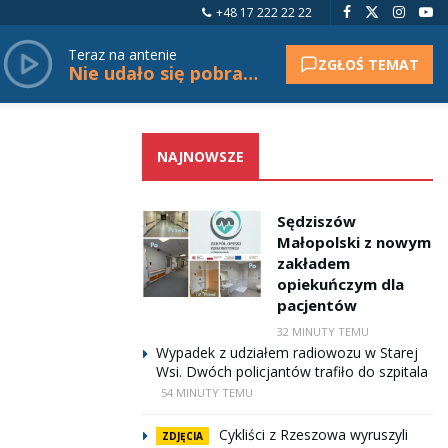
+48 17 222 22 22
Teraz na antenie
ZGŁOŚ TEMAT
Nie udało się pobrać tytułu.
NAJNOWSZE
Sędziszów
Małopolski z nowym
zakładem
opiekuńczym dla
pacjentów
32 MINUTY TEMU
Wypadek z udziałem radiowozu w Starej
Wsi. Dwóch policjantów trafiło do szpitala
54 MINUTY TEMU
Cykliści z Rzeszowa wyruszyli
ZDJĘCIA