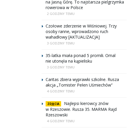
na Jasną Górę. To najstarsza pielgrzymka
rowerowa w Polsce
2 GODZINY TEMU
Czołowe zderzenie w Wiśniowej. Trzy
osoby ranne, wprowadzono ruch
wahadłowy [AKTUALIZACJA]
3 GODZINY TEMU
35-latka miała ponad 5 promili. Omal
nie utonęła na kąpielisku
3 GODZINY TEMU
Caritas zbiera wyprawki szkolne. Rusza
akcja „Tornister Pełen Uśmiechów”
4 GODZINY TEMU
Najlepsi kierowcy znów
ZDJĘCIA
w Rzeszowie. Rusza 35. MARMA Rajd
Rzeszowski
4 GODZINY TEMU