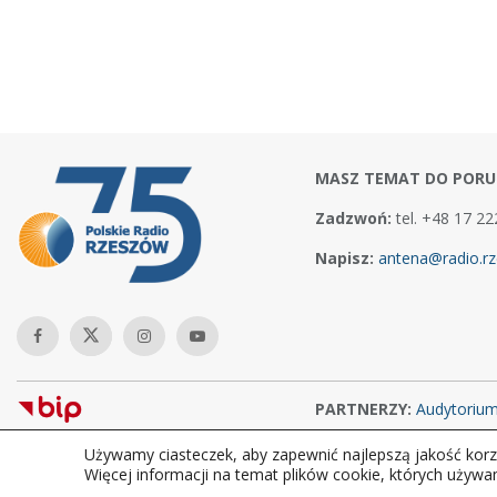
MASZ TEMAT DO PORU
Zadzwoń:
tel. +48 17 22
Napisz:
antena@radio.rz
PARTNERZY:
Audytoriu
Używamy ciasteczek, aby zapewnić najlepszą jakość korzy
Copyright © 2026Polskie Radio Rzeszów S.A. w likwidacj. Wszelkie
Więcej informacji na temat plików cookie, których używa