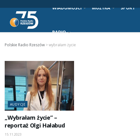
WIADOMOŚCI
MUZYKA
SPORT
RADIO
Polskie Radio Rzeszów
>
wybrałam życie
AUDYCJE
„Wybrałam życie” –
reportaż Olgi Hałabud
15.11.2023