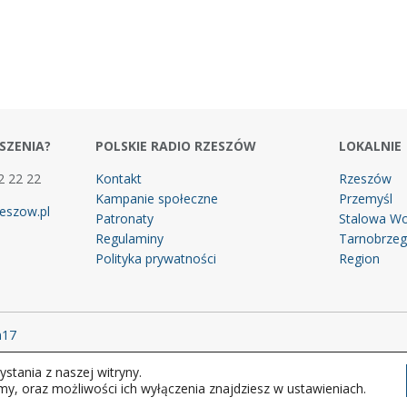
SZENIA?
POLSKIE RADIO RZESZÓW
LOKALNIE
2 22 22
Kontakt
Rzeszów
Kampanie społeczne
Przemyśl
eszow.pl
Patronaty
Stalowa Wo
Regulaminy
Tarnobrze
Polityka prywatności
Region
m17
stania z naszej witryny.
 prawa zastrzeżone.
my, oraz możliwości ich wyłączenia znajdziesz w ustawieniach.