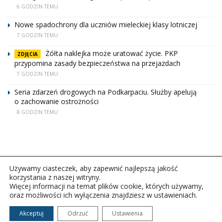
6 GODZIN TEMU
Nowe spadochrony dla uczniów mieleckiej klasy lotniczej
7 GODZIN TEMU
Żółta naklejka może uratować życie. PKP
ZDJĘCIA
przypomina zasady bezpieczeństwa na przejazdach
7 GODZIN TEMU
Seria zdarzeń drogowych na Podkarpaciu. Służby apelują
o zachowanie ostrożności
8 GODZIN TEMU
Używamy ciasteczek, aby zapewnić najlepszą jakość
korzystania z naszej witryny.
Więcej informacji na temat plików cookie, których używamy,
oraz możliwości ich wyłączenia znajdziesz w ustawieniach.
Copyright © 2026Polskie Radio Rzeszów S.A. w likwidacj.
Wszelkie prawa zastrzeżone.
Akceptuj
Odrzuć
Ustawienia