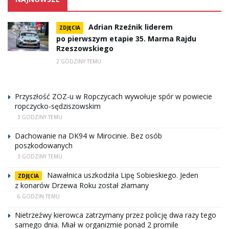
Adrian Rzeźnik liderem
ZDJĘCIA
po pierwszym etapie 35. Marma Rajdu
Rzeszowskiego
2 GODZINY TEMU
Przyszłość ZOZ-u w Ropczycach wywołuje spór w powiecie
ropczycko-sędziszowskim
3 GODZINY TEMU
Dachowanie na DK94 w Mirocinie. Bez osób
poszkodowanych
3 GODZINY TEMU
Nawałnica uszkodziła Lipę Sobieskiego. Jeden
ZDJĘCIA
z konarów Drzewa Roku został złamany
6 GODZIN TEMU
Nietrzeźwy kierowca zatrzymany przez policję dwa razy tego
samego dnia. Miał w organizmie ponad 2 promile