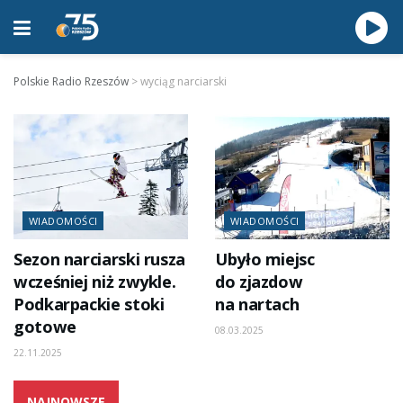
Polskie Radio Rzeszów
>
wyciąg narciarski
WIADOMOŚCI
WIADOMOŚCI
Sezon narciarski rusza
Ubyło miejsc
wcześniej niż zwykle.
do zjazdow
Podkarpackie stoki
na nartach
gotowe
08.03.2025
22.11.2025
NAJNOWSZE