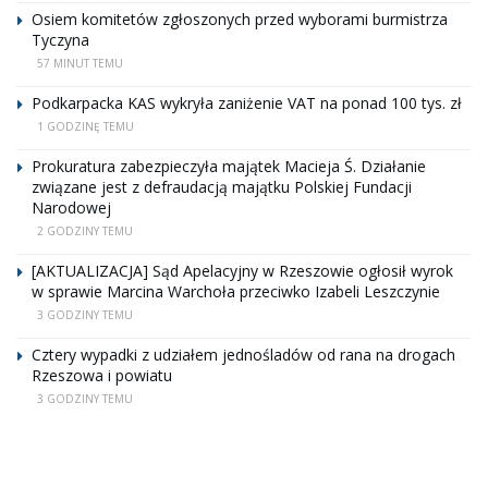
Osiem komitetów zgłoszonych przed wyborami burmistrza
Tyczyna
57 MINUT TEMU
Podkarpacka KAS wykryła zaniżenie VAT na ponad 100 tys. zł
1 GODZINĘ TEMU
Prokuratura zabezpieczyła majątek Macieja Ś. Działanie
związane jest z defraudacją majątku Polskiej Fundacji
Narodowej
2 GODZINY TEMU
[AKTUALIZACJA] Sąd Apelacyjny w Rzeszowie ogłosił wyrok
w sprawie Marcina Warchoła przeciwko Izabeli Leszczynie
3 GODZINY TEMU
Cztery wypadki z udziałem jednośladów od rana na drogach
Rzeszowa i powiatu
3 GODZINY TEMU