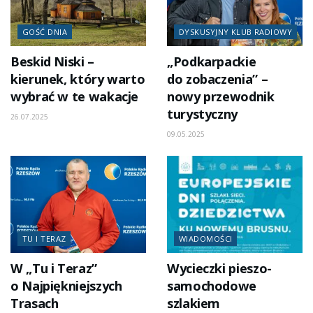
GOŚĆ DNIA
DYSKUSYJNY KLUB RADIOWY
Beskid Niski –
„Podkarpackie
kierunek, który warto
do zobaczenia” –
wybrać w te wakacje
nowy przewodnik
turystyczny
26.07.2025
09.05.2025
TU I TERAZ
WIADOMOŚCI
W „Tu i Teraz”
Wycieczki pieszo-
o Najpiękniejszych
samochodowe
Trasach
szlakiem