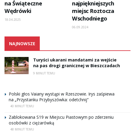
na Świąteczne
najpiękniejszych
Wędrówki
miejsc Roztocza
Wschodniego
18.04.2025
06.09.2024
NAJNOWSZE
Turyści ukarani mandatami za wejście
na pas drogi granicznej w Bieszczadach
9 MINUT TEMU
Polski głos Vaiany wystąpi w Rzeszowie. Irys zaśpiewa
na „Przystanku Przybyszówka: odetchnij”
40 MINUT TEMU
Zablokowana S19 w Miejscu Piastowym po zderzeniu
osobówki z ciężarówką
48 MINUT TEMU