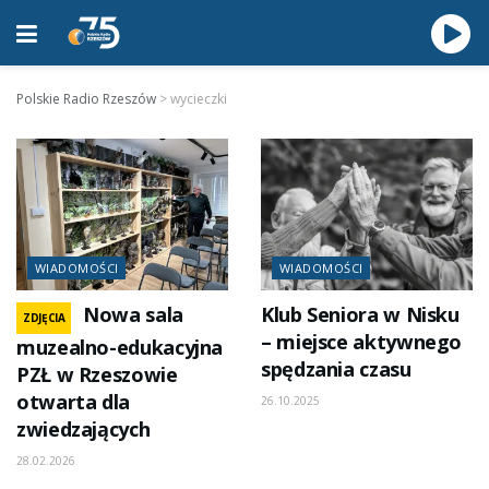
Polskie Radio Rzeszów
>
wycieczki
WIADOMOŚCI
WIADOMOŚCI
Nowa sala
Klub Seniora w Nisku
ZDJĘCIA
– miejsce aktywnego
muzealno-edukacyjna
spędzania czasu
PZŁ w Rzeszowie
otwarta dla
26.10.2025
zwiedzających
28.02.2026