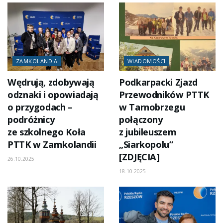
ZAMKOLANDIA
WIADOMOŚCI
Wędrują, zdobywają
Podkarpacki Zjazd
odznaki i opowiadają
Przewodników PTTK
o przygodach –
w Tarnobrzegu
podróżnicy
połączony
ze szkolnego Koła
z jubileuszem
PTTK w Zamkolandii
„Siarkopolu”
[ZDJĘCIA]
26.10.2025
18.10.2025