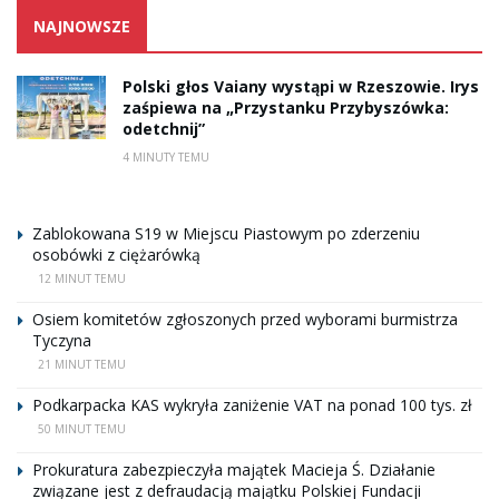
NAJNOWSZE
Polski głos Vaiany wystąpi w Rzeszowie. Irys
zaśpiewa na „Przystanku Przybyszówka:
odetchnij”
4 MINUTY TEMU
Zablokowana S19 w Miejscu Piastowym po zderzeniu
osobówki z ciężarówką
12 MINUT TEMU
Osiem komitetów zgłoszonych przed wyborami burmistrza
Tyczyna
21 MINUT TEMU
Podkarpacka KAS wykryła zaniżenie VAT na ponad 100 tys. zł
50 MINUT TEMU
Prokuratura zabezpieczyła majątek Macieja Ś. Działanie
związane jest z defraudacją majątku Polskiej Fundacji