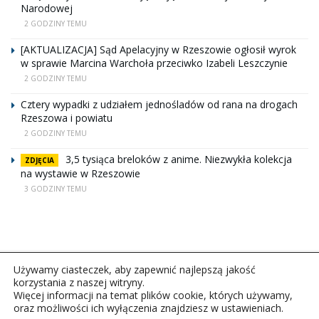
Narodowej
2 GODZINY TEMU
[AKTUALIZACJA] Sąd Apelacyjny w Rzeszowie ogłosił wyrok
w sprawie Marcina Warchoła przeciwko Izabeli Leszczynie
2 GODZINY TEMU
Cztery wypadki z udziałem jednośladów od rana na drogach
Rzeszowa i powiatu
2 GODZINY TEMU
3,5 tysiąca breloków z anime. Niezwykła kolekcja
ZDJĘCIA
na wystawie w Rzeszowie
3 GODZINY TEMU
Używamy ciasteczek, aby zapewnić najlepszą jakość
korzystania z naszej witryny.
Więcej informacji na temat plików cookie, których używamy,
oraz możliwości ich wyłączenia znajdziesz w ustawieniach.
Copyright © 2026Polskie Radio Rzeszów S.A. w likwidacj.