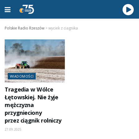
Polskie Radio Rzeszów
>
wyciek z ciagnika
WIADOMOŚCI
Tragedia w Wólce
Łętowskiej. Nie żyje
mężczyzna
przygnieciony
przez ciągnik rolniczy
27.09.2025