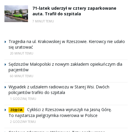
71-latek uderzył w cztery zaparkowane
auta. Trafił do szpitala
7 MINUT TEMU
Tragedia na ul. Krakowskiej w Rzeszowie. Kierowcy nie udało
się uratować
20 MINUT TEMU
Sędziszów Małopolski z nowym zakładem opiekuńczym dla
pacjentów
60 MINUT TEMU
Wypadek z udziałem radiowozu w Starej Wsi. Dwóch
policjantów trafiło do szpitala
1 GODZINĘ TEMU
Cykliści z Rzeszowa wyruszyli na Jasną Górę.
ZDJĘCIA
To najstarsza pielgrzymka rowerowa w Polsce
2 GODZINY TEMU