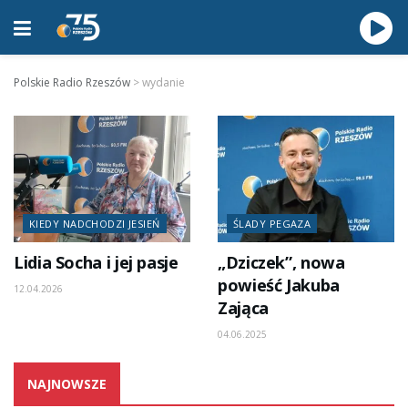
Polskie Radio Rzeszów
>
wydanie
KIEDY NADCHODZI JESIEŃ
ŚLADY PEGAZA
Lidia Socha i jej pasje
„Dziczek”, nowa
powieść Jakuba
12.04.2026
Zająca
04.06.2025
NAJNOWSZE