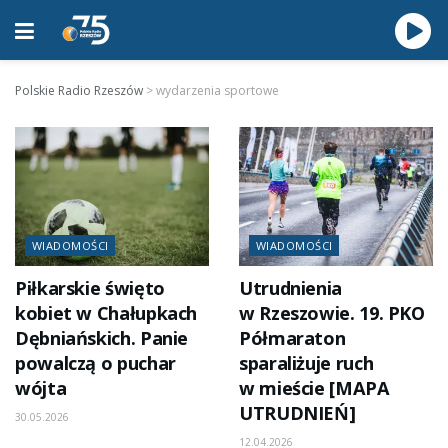
Polskie Radio Rzeszów
>
wydarzenia sportowe
WIADOMOŚCI
WIADOMOŚCI
Piłkarskie święto
Utrudnienia
kobiet w Chałupkach
w Rzeszowie. 19. PKO
Dębniańskich. Panie
Półmaraton
powalczą o puchar
sparaliżuje ruch
wójta
w mieście [MAPA
UTRUDNIEŃ]
30.05.2026
12.04.2026