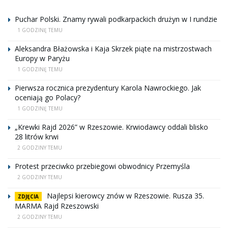
Puchar Polski. Znamy rywali podkarpackich drużyn w I rundzie
1 GODZINĘ TEMU
Aleksandra Błażowska i Kaja Skrzek piąte na mistrzostwach
Europy w Paryżu
1 GODZINĘ TEMU
Pierwsza rocznica prezydentury Karola Nawrockiego. Jak
oceniają go Polacy?
1 GODZINĘ TEMU
„Krewki Rajd 2026” w Rzeszowie. Krwiodawcy oddali blisko
28 litrów krwi
2 GODZINY TEMU
Protest przeciwko przebiegowi obwodnicy Przemyśla
2 GODZINY TEMU
Najlepsi kierowcy znów w Rzeszowie. Rusza 35.
ZDJĘCIA
MARMA Rajd Rzeszowski
2 GODZINY TEMU