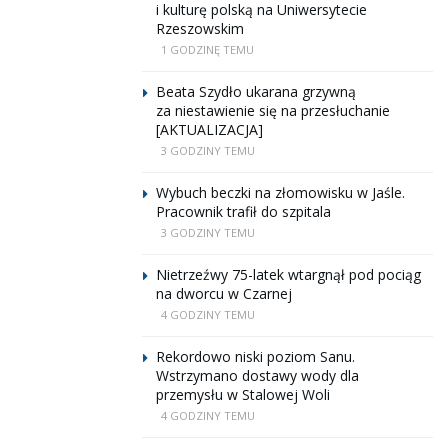
i kulturę polską na Uniwersytecie
Rzeszowskim
1 GODZINĘ TEMU
Beata Szydło ukarana grzywną
za niestawienie się na przesłuchanie
[AKTUALIZACJA]
3 GODZINY TEMU
Wybuch beczki na złomowisku w Jaśle.
Pracownik trafił do szpitala
3 GODZINY TEMU
Nietrzeźwy 75-latek wtargnął pod pociąg
na dworcu w Czarnej
4 GODZINY TEMU
Rekordowo niski poziom Sanu.
Wstrzymano dostawy wody dla
przemysłu w Stalowej Woli
4 GODZINY TEMU