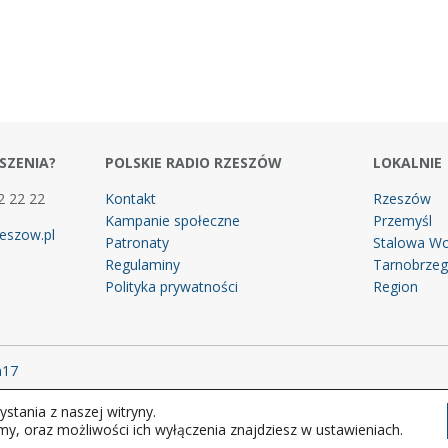
SZENIA?
POLSKIE RADIO RZESZÓW
LOKALNIE
2 22 22
Kontakt
Rzeszów
Kampanie społeczne
Przemyśl
eszow.pl
Patronaty
Stalowa Wo
Regulaminy
Tarnobrze
Polityka prywatności
Region
m17
stania z naszej witryny.
 prawa zastrzeżone.
my, oraz możliwości ich wyłączenia znajdziesz w ustawieniach.