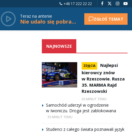
+48 17 222 22 22
Teraz na antenie
ZGŁOŚ TEMAT
Nie udało się pobrać tytułu.
NAJNOWSZE
Najlepsi
ZDJĘCIA
kierowcy znów
w Rzeszowie. Rusza
35. MARMA Rajd
Rzeszowski
26 MINUT TEMU
Samochód uderzył w ogrodzenie
w Iwoniczu. Droga jest zablokowana
35 MINUT TEMU
Studenci z całego świata poznawali język