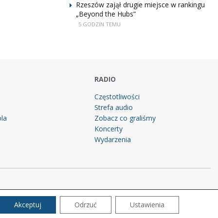
Rzeszów zajął drugie miejsce w rankingu
„Beyond the Hubs”
5 GODZIN TEMU
RADIO
Częstotliwości
Strefa audio
la
Zobacz co graliśmy
g
Koncerty
Wydarzenia
Akceptuj
Odrzuć
Ustawienia