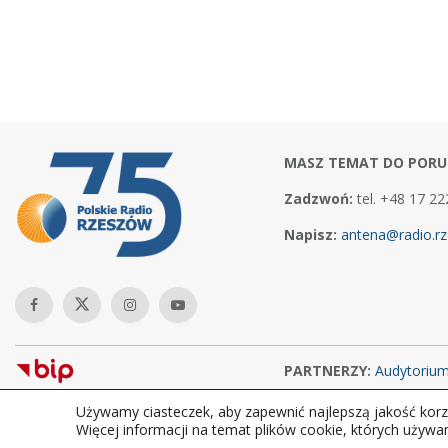
MASZ TEMAT DO PORU
Zadzwoń:
tel. +48 17 22
Napisz:
antena@radio.rz
PARTNERZY:
Audytoriu
Używamy ciasteczek, aby zapewnić najlepszą jakość korzy
Copyright © 2026Polskie Radio Rzeszów S.A. w likwidacj. Wszelkie
Więcej informacji na temat plików cookie, których używa