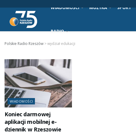
WIADOMOŚCI
MUZYKA
SPORT
RADIO
Polskie Radio Rzeszów
>
wydział edukacji
WIADOMOŚCI
Koniec darmowej
aplikacji mobilnej e-
dziennik w Rzeszowie