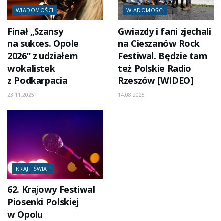
WIADOMOŚCI
WIADOMOŚCI
Finał „Szansy
Gwiazdy i fani zjechali
na sukces. Opole
na Cieszanów Rock
2026” z udziałem
Festiwal. Będzie tam
wokalistek
też Polskie Radio
z Podkarpacia
Rzeszów [WIDEO]
23.11.2025
14.08.2025
KRAJ I ŚWIAT
62. Krajowy Festiwal
Piosenki Polskiej
w Opolu