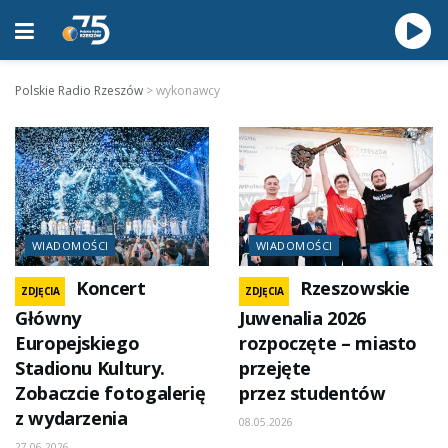
Polskie Radio Rzeszów
>
wykonawcy
WIADOMOŚCI
WIADOMOŚCI
Koncert
Rzeszowskie
ZDJĘCIA
ZDJĘCIA
Główny
Juwenalia 2026
Europejskiego
rozpoczęte – miasto
Stadionu Kultury.
przejęte
Zobaczcie fotogalerię
przez studentów
z wydarzenia
08.05.2026
27.06.2026