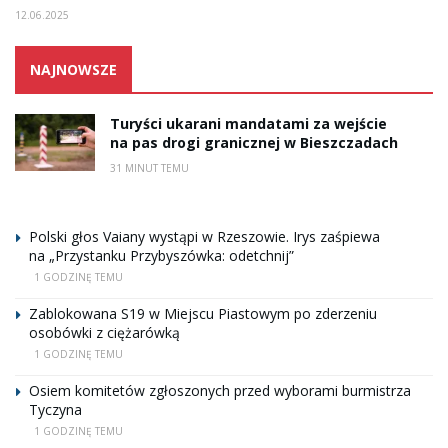
12.06.2025
NAJNOWSZE
Turyści ukarani mandatami za wejście
na pas drogi granicznej w Bieszczadach
31 MINUT TEMU
Polski głos Vaiany wystąpi w Rzeszowie. Irys zaśpiewa
na „Przystanku Przybyszówka: odetchnij”
1 GODZINĘ TEMU
Zablokowana S19 w Miejscu Piastowym po zderzeniu
osobówki z ciężarówką
1 GODZINĘ TEMU
Osiem komitetów zgłoszonych przed wyborami burmistrza
Tyczyna
1 GODZINĘ TEMU