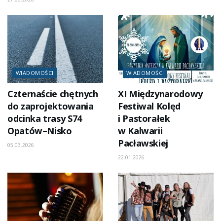
WIADOMOŚCI
WIADOMOŚCI
Czternaście chętnych
XI Międzynarodowy
do zaprojektowania
Festiwal Kolęd
odcinka trasy S74
i Pastorałek
Opatów–Nisko
w Kalwarii
Pacławskiej
05.03.2026
22.01.2026