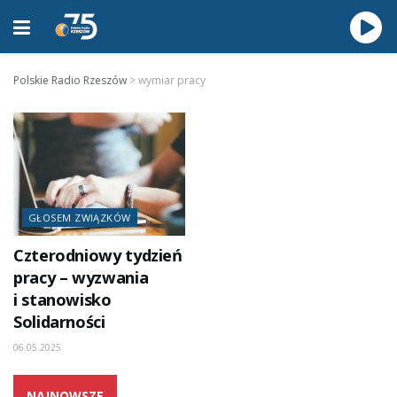
Polskie Radio Rzeszów
>
wymiar pracy
GŁOSEM ZWIĄZKÓW
Czterodniowy tydzień
pracy – wyzwania
i stanowisko
Solidarności
06.05.2025
NAJNOWSZE