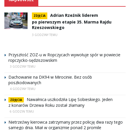
Adrian Rzeźnik liderem
ZDJĘCIA
po pierwszym etapie 35. Marma Rajdu
Rzeszowskiego
3 GODZINY TEMU
Przyszłość ZOZ-u w Ropczycach wywołuje spór w powiecie
ropczycko-sędziszowskim
3 GODZINY TEMU
Dachowanie na DK94 w Mirocinie. Bez osób
poszkodowanych
4 GODZINY TEMU
Nawałnica uszkodziła Lipę Sobieskiego. Jeden
ZDJĘCIA
z konarów Drzewa Roku został złamany
6 GODZIN TEMU
Nietrzeźwy kierowca zatrzymany przez policję dwa razy tego
samego dnia. Miał w organizmie ponad 2 promile