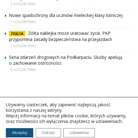
7 GODZIN TEMU
Nowe spadochrony dla uczniów mieleckiej klasy lotniczej
7 GODZIN TEMU
Żółta naklejka może uratować życie. PKP
ZDJĘCIA
przypomina zasady bezpieczeństwa na przejazdach
7 GODZIN TEMU
Seria zdarzeń drogowych na Podkarpaciu. Służby apelują
o zachowanie ostrożności
8 GODZIN TEMU
Używamy ciasteczek, aby zapewnić najlepszą jakość
korzystania z naszej witryny.
Więcej informacji na temat plików cookie, których używamy,
oraz możliwości ich wyłączenia znajdziesz w ustawieniach.
Copyright © 2026Polskie Radio Rzeszów S.A. w likwidacj.
Wszelkie prawa zastrzeżone.
Akceptuj
Odrzuć
Ustawienia