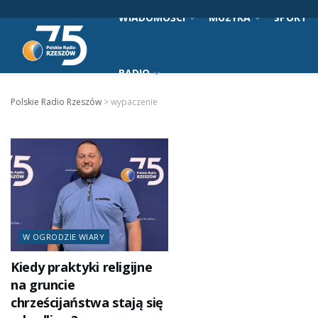
WIADOMOŚCI
MUZYKA
SPORT
RADIO
Polskie Radio Rzeszów
>
wypaczenie
W OGRODZIE WIARY
Kiedy praktyki religijne
na gruncie
chrześcijaństwa stają się