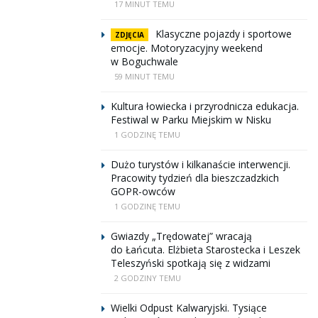
17 MINUT TEMU
Klasyczne pojazdy i sportowe
ZDJĘCIA
emocje. Motoryzacyjny weekend
w Boguchwale
59 MINUT TEMU
Kultura łowiecka i przyrodnicza edukacja.
Festiwal w Parku Miejskim w Nisku
1 GODZINĘ TEMU
Dużo turystów i kilkanaście interwencji.
Pracowity tydzień dla bieszczadzkich
GOPR-owców
1 GODZINĘ TEMU
Gwiazdy „Trędowatej” wracają
do Łańcuta. Elżbieta Starostecka i Leszek
Teleszyński spotkają się z widzami
2 GODZINY TEMU
Wielki Odpust Kalwaryjski. Tysiące