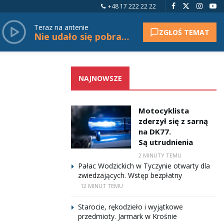
+48 17 222 22 22
Teraz na antenie
ZGŁOŚ TEMAT
Nie udało się pobrać tytułu.
NAJNOWSZE
Motocyklista
zderzył się z sarną
na DK77.
Są utrudnienia
2 MINUTY TEMU
Pałac Wodzickich w Tyczynie otwarty dla
zwiedzających. Wstęp bezpłatny
12 MINUT TEMU
Starocie, rękodzieło i wyjątkowe
przedmioty. Jarmark w Krośnie