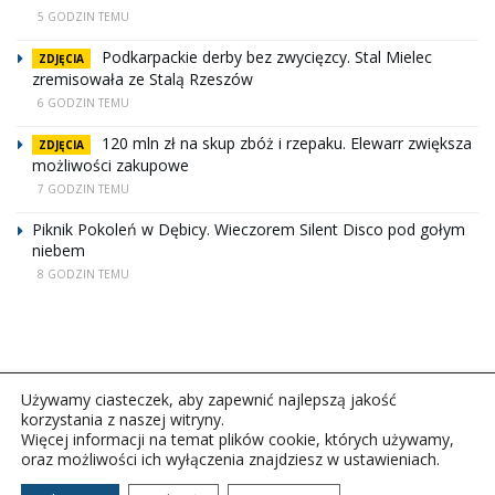
5 GODZIN TEMU
Podkarpackie derby bez zwycięzcy. Stal Mielec
ZDJĘCIA
zremisowała ze Stalą Rzeszów
6 GODZIN TEMU
120 mln zł na skup zbóż i rzepaku. Elewarr zwiększa
ZDJĘCIA
możliwości zakupowe
7 GODZIN TEMU
Piknik Pokoleń w Dębicy. Wieczorem Silent Disco pod gołym
niebem
8 GODZIN TEMU
Używamy ciasteczek, aby zapewnić najlepszą jakość
korzystania z naszej witryny.
Więcej informacji na temat plików cookie, których używamy,
oraz możliwości ich wyłączenia znajdziesz w ustawieniach.
Copyright © 2026Polskie Radio Rzeszów S.A. w likwidacj.