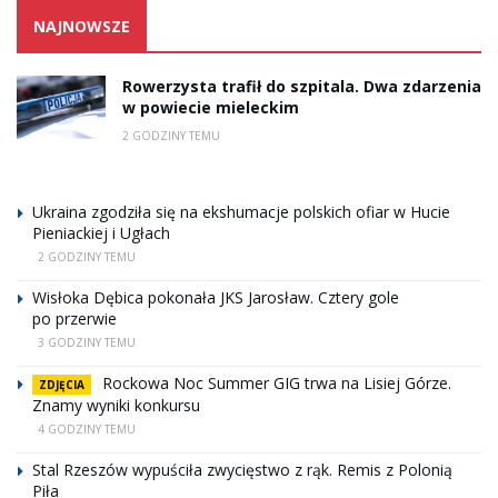
NAJNOWSZE
Rowerzysta trafił do szpitala. Dwa zdarzenia
w powiecie mieleckim
2 GODZINY TEMU
Ukraina zgodziła się na ekshumacje polskich ofiar w Hucie
Pieniackiej i Ugłach
2 GODZINY TEMU
Wisłoka Dębica pokonała JKS Jarosław. Cztery gole
po przerwie
3 GODZINY TEMU
Rockowa Noc Summer GIG trwa na Lisiej Górze.
ZDJĘCIA
Znamy wyniki konkursu
4 GODZINY TEMU
Stal Rzeszów wypuściła zwycięstwo z rąk. Remis z Polonią
Piła