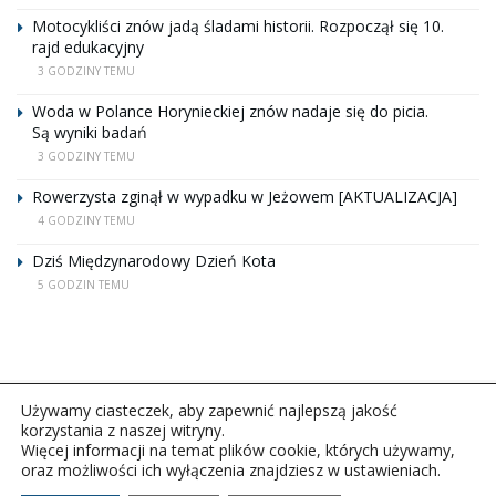
Motocykliści znów jadą śladami historii. Rozpoczął się 10.
rajd edukacyjny
3 GODZINY TEMU
Woda w Polance Horynieckiej znów nadaje się do picia.
Są wyniki badań
3 GODZINY TEMU
Rowerzysta zginął w wypadku w Jeżowem [AKTUALIZACJA]
4 GODZINY TEMU
Dziś Międzynarodowy Dzień Kota
5 GODZIN TEMU
Używamy ciasteczek, aby zapewnić najlepszą jakość
korzystania z naszej witryny.
Więcej informacji na temat plików cookie, których używamy,
oraz możliwości ich wyłączenia znajdziesz w ustawieniach.
Copyright © 2026Polskie Radio Rzeszów S.A. w likwidacj.