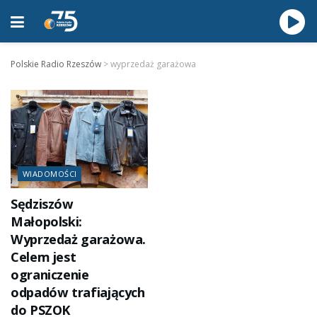
Polskie Radio Rzeszów
>
wyprzedaż garażowa
WIADOMOŚCI
Sędziszów
Małopolski:
Wyprzedaż garażowa.
Celem jest
ograniczenie
odpadów trafiających
do PSZOK