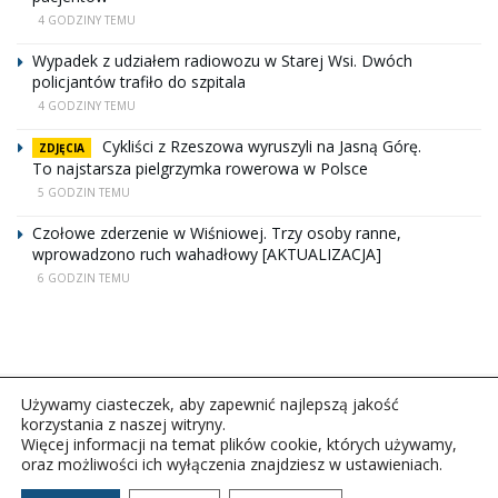
4 GODZINY TEMU
Wypadek z udziałem radiowozu w Starej Wsi. Dwóch
policjantów trafiło do szpitala
4 GODZINY TEMU
Cykliści z Rzeszowa wyruszyli na Jasną Górę.
ZDJĘCIA
To najstarsza pielgrzymka rowerowa w Polsce
5 GODZIN TEMU
Czołowe zderzenie w Wiśniowej. Trzy osoby ranne,
wprowadzono ruch wahadłowy [AKTUALIZACJA]
6 GODZIN TEMU
Używamy ciasteczek, aby zapewnić najlepszą jakość
korzystania z naszej witryny.
Więcej informacji na temat plików cookie, których używamy,
oraz możliwości ich wyłączenia znajdziesz w ustawieniach.
Copyright © 2026Polskie Radio Rzeszów S.A. w likwidacj.