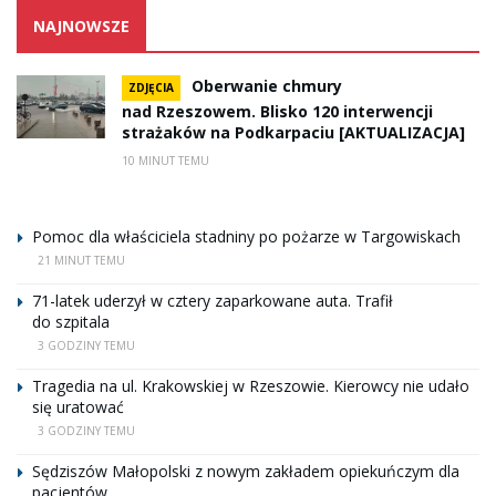
NAJNOWSZE
Oberwanie chmury
ZDJĘCIA
nad Rzeszowem. Blisko 120 interwencji
strażaków na Podkarpaciu [AKTUALIZACJA]
10 MINUT TEMU
Pomoc dla właściciela stadniny po pożarze w Targowiskach
21 MINUT TEMU
71-latek uderzył w cztery zaparkowane auta. Trafił
do szpitala
3 GODZINY TEMU
Tragedia na ul. Krakowskiej w Rzeszowie. Kierowcy nie udało
się uratować
3 GODZINY TEMU
Sędziszów Małopolski z nowym zakładem opiekuńczym dla
pacjentów