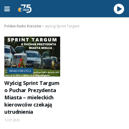
Polskie Radio Rzeszów
>
wyścig Sprint Targum
WIADOMOŚCI
Wyścig Sprint Targum
o Puchar Prezydenta
Miasta – mieleckich
kierowców czekają
utrudnienia
12.07.2025