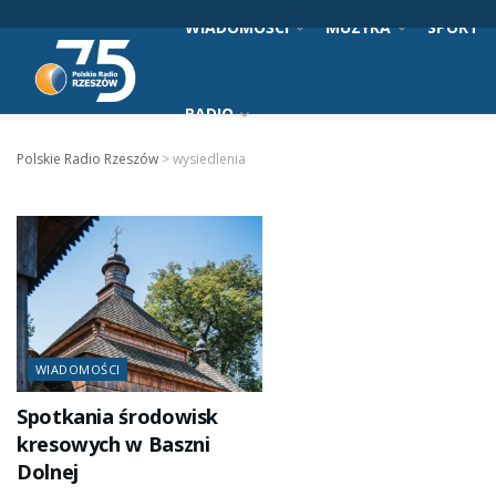
WIADOMOŚCI
MUZYKA
SPORT
RADIO
Polskie Radio Rzeszów
>
wysiedlenia
WIADOMOŚCI
Spotkania środowisk
kresowych w Baszni
Dolnej