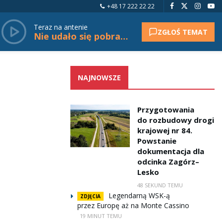
+48 17 222 22 22
Teraz na antenie
ZGŁOŚ TEMAT
Nie udało się pobrać tytułu.
NAJNOWSZE
Przygotowania
do rozbudowy drogi
krajowej nr 84.
Powstanie
dokumentacja dla
odcinka Zagórz–
Lesko
48 SEKUND TEMU
Legendarną WSK-ą
ZDJĘCIA
przez Europę aż na Monte Cassino
19 MINUT TEMU