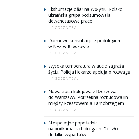
Ekshumacje ofiar na Wołyniu. Polsko-
ukraińska grupa podsumowała
dotychczasowe prace
10 GODZIN TEMU
Darmowe konsultacje z podologiem
w NFZ w Rzeszowie
11 GODZIN TEMU
Wysoka temperatura w aucie zagraża
życiu. Policja i lekarze apelują o rozwagę
11 GODZIN TEMU
Nowa trasa kolejowa z Rzeszowa
do Warszawy. Potrzebna rozbudowa linii
między Rzeszowem a Tarnobrzegiem
11 GODZIN TEMU
Niespokojne popołudnie
na podkarpackich drogach. Doszło
do kilku wypadków