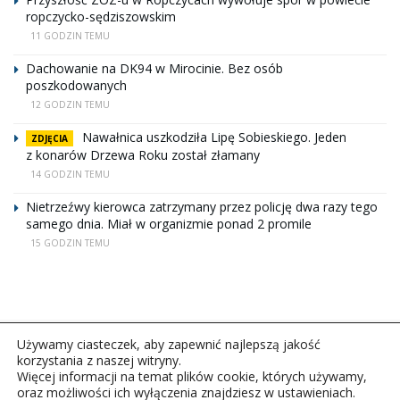
ropczycko-sędziszowskim
11 GODZIN TEMU
Dachowanie na DK94 w Mirocinie. Bez osób
poszkodowanych
12 GODZIN TEMU
Nawałnica uszkodziła Lipę Sobieskiego. Jeden
ZDJĘCIA
z konarów Drzewa Roku został złamany
14 GODZIN TEMU
Nietrzeźwy kierowca zatrzymany przez policję dwa razy tego
samego dnia. Miał w organizmie ponad 2 promile
15 GODZIN TEMU
Używamy ciasteczek, aby zapewnić najlepszą jakość
korzystania z naszej witryny.
Więcej informacji na temat plików cookie, których używamy,
oraz możliwości ich wyłączenia znajdziesz w ustawieniach.