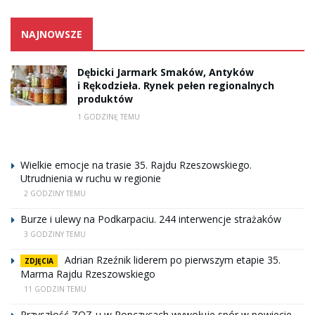
NAJNOWSZE
Dębicki Jarmark Smaków, Antyków
i Rękodzieła. Rynek pełen regionalnych
produktów
1 GODZINĘ TEMU
Wielkie emocje na trasie 35. Rajdu Rzeszowskiego.
Utrudnienia w ruchu w regionie
2 GODZINY TEMU
Burze i ulewy na Podkarpaciu. 244 interwencje strażaków
3 GODZINY TEMU
Adrian Rzeźnik liderem po pierwszym etapie 35.
ZDJĘCIA
Marma Rajdu Rzeszowskiego
11 GODZIN TEMU
Przyszłość ZOZ-u w Ropczycach wywołuje spór w powiecie