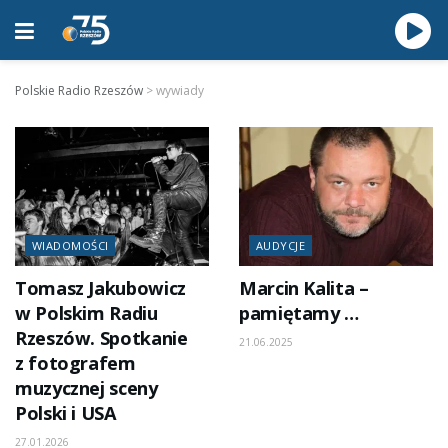
Polskie Radio Rzeszów
>
wywiady
WIADOMOŚCI
AUDYCJE
Tomasz Jakubowicz
Marcin Kalita –
w Polskim Radiu
pamiętamy …
Rzeszów. Spotkanie
21.06.2025
z fotografem
muzycznej sceny
Polski i USA
27.01.2026