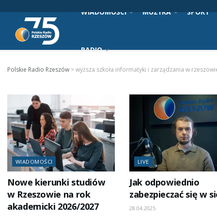
WIADOMOŚCI
MUZYKA
SPORT
RADIO
Polskie Radio Rzeszów
>
wyższa szkoła informatyki i zarządzania w rzeszowi
WIADOMOŚCI
LIVE
Nowe kierunki studiów
Jak odpowiednio
w Rzeszowie na rok
zabezpieczać się w si
akademicki 2026/2027
28.04.2025