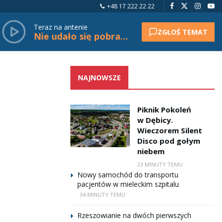
+48 17 222 22 22
Teraz na antenie
ZGŁOŚ TEMAT
Nie udało się pobrać tytułu.
NAJNOWSZE
Piknik Pokoleń
w Dębicy.
Wieczorem Silent
Disco pod gołym
niebem
23 MINUTY TEMU
Nowy samochód do transportu
pacjentów w mieleckim szpitalu
34 MINUTY TEMU
Rzeszowianie na dwóch pierwszych