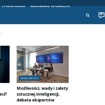
STREFA AUDIO
KALENDARZ WYDARZEŃ
e
WIADOMOŚCI
Możliwości, wady i zalety
eci?
sztucznej inteligencji,
debata ekspertów