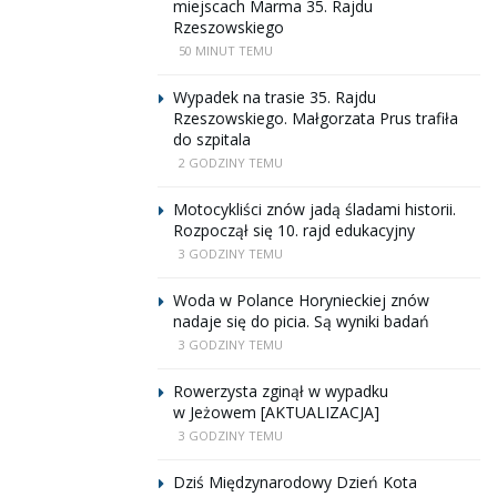
miejscach Marma 35. Rajdu
Rzeszowskiego
50 MINUT TEMU
Wypadek na trasie 35. Rajdu
Rzeszowskiego. Małgorzata Prus trafiła
do szpitala
2 GODZINY TEMU
Motocykliści znów jadą śladami historii.
Rozpoczął się 10. rajd edukacyjny
3 GODZINY TEMU
Woda w Polance Horynieckiej znów
nadaje się do picia. Są wyniki badań
3 GODZINY TEMU
Rowerzysta zginął w wypadku
w Jeżowem [AKTUALIZACJA]
3 GODZINY TEMU
Dziś Międzynarodowy Dzień Kota