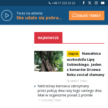
+48 17 222 22 22
Teraz na antenie
ZGŁOŚ TEMAT
Nie udało się pobrać tytułu.
NAJNOWSZE
Nawałnica
ZDJĘCIA
uszkodziła Lipę
Sobieskiego. Jeden
z konarów Drzewa
Roku został złamany
50 MINUT TEMU
Nietrzeźwy kierowca zatrzymany
przez policję dwa razy tego samego dnia.
Miał w organizmie ponad 2 promile
1 GODZINĘ TEMU