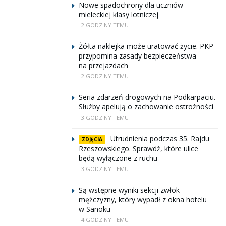
Nowe spadochrony dla uczniów
mieleckiej klasy lotniczej
2 GODZINY TEMU
Żółta naklejka może uratować życie. PKP
przypomina zasady bezpieczeństwa
na przejazdach
2 GODZINY TEMU
Seria zdarzeń drogowych na Podkarpaciu.
Służby apelują o zachowanie ostrożności
3 GODZINY TEMU
Utrudnienia podczas 35. Rajdu
ZDJĘCIA
Rzeszowskiego. Sprawdź, które ulice
będą wyłączone z ruchu
3 GODZINY TEMU
Są wstępne wyniki sekcji zwłok
mężczyzny, który wypadł z okna hotelu
w Sanoku
4 GODZINY TEMU