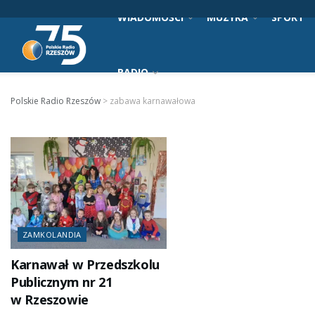
WIADOMOŚCI
MUZYKA
SPORT
RADIO
Polskie Radio Rzeszów
>
zabawa karnawałowa
ZAMKOLANDIA
Karnawał w Przedszkolu
Publicznym nr 21
w Rzeszowie