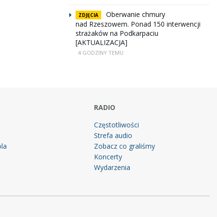
Oberwanie chmury
ZDJĘCIA
nad Rzeszowem. Ponad 150 interwencji
strażaków na Podkarpaciu
[AKTUALIZACJA]
4 GODZINY TEMU
RADIO
Częstotliwości
Strefa audio
la
Zobacz co graliśmy
g
Koncerty
Wydarzenia