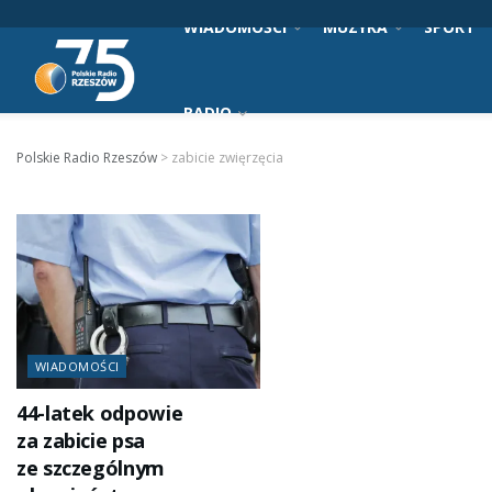
WIADOMOŚCI
MUZYKA
SPORT
RADIO
Polskie Radio Rzeszów
>
zabicie zwięrzęcia
WIADOMOŚCI
44-latek odpowie
za zabicie psa
ze szczególnym