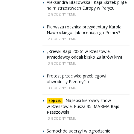
Aleksandra Błażowska i Kaja Skrzek piąte
na mistrzostwach Europy w Paryżu
2 GODZINY TEMU
Pierwsza rocznica prezydentury Karola
Nawrockiego. Jak oceniają go Polacy?
2 GODZINY TEMU
„Krewki Rajd 2026” w Rzeszowie.
Krwiodawcy oddali blisko 28 litrów krwi
3 GODZINY TEMU
Protest przeciwko przebiegowi
obwodnicy Przemyśla
3 GODZINY TEMU
Najlepsi kierowcy znów
ZDJĘCIA
w Rzeszowie. Rusza 35. MARMA Rajd
Rzeszowski
3 GODZINY TEMU
Samochód uderzył w ogrodzenie