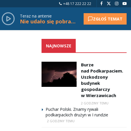
+48 17 222 22 22
Teraz na antenie
ZGŁOŚ TEMAT
Nie udało się pobrać tytułu.
NAJNOWSZE
Burze
nad Podkarpaciem.
Uszkodzony
budynek
gospodarczy
w Wierzawicach
2 GODZINY TEMU
Puchar Polski. Znamy rywali
podkarpackich drużyn w I rundzie
2 GODZINY TEMU