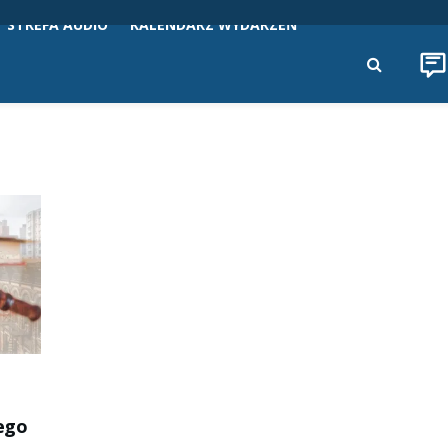
STREFA AUDIO
KALENDARZ WYDARZEŃ
nego