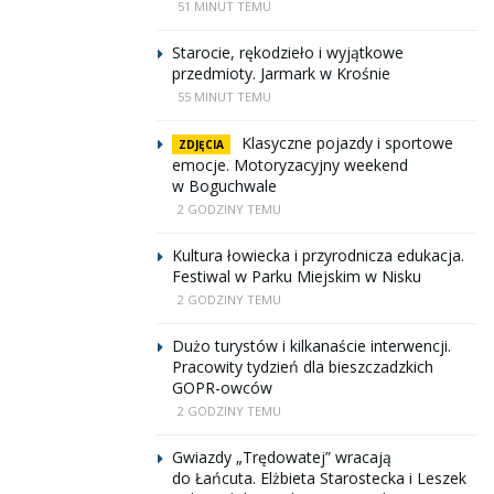
51 MINUT TEMU
Starocie, rękodzieło i wyjątkowe
przedmioty. Jarmark w Krośnie
55 MINUT TEMU
Klasyczne pojazdy i sportowe
ZDJĘCIA
emocje. Motoryzacyjny weekend
w Boguchwale
2 GODZINY TEMU
Kultura łowiecka i przyrodnicza edukacja.
Festiwal w Parku Miejskim w Nisku
2 GODZINY TEMU
Dużo turystów i kilkanaście interwencji.
Pracowity tydzień dla bieszczadzkich
GOPR-owców
2 GODZINY TEMU
Gwiazdy „Trędowatej” wracają
do Łańcuta. Elżbieta Starostecka i Leszek