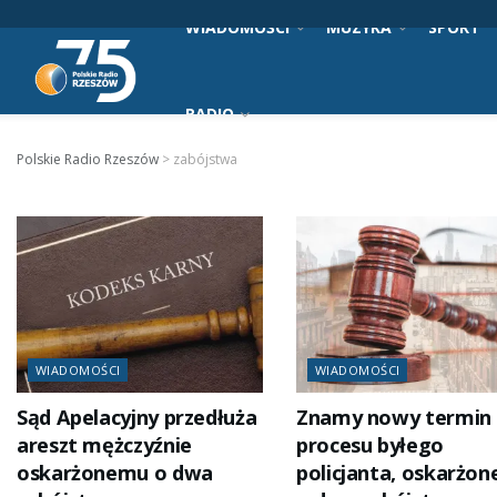
WIADOMOŚCI
MUZYKA
SPORT
RADIO
Polskie Radio Rzeszów
>
zabójstwa
WIADOMOŚCI
WIADOMOŚCI
Sąd Apelacyjny przedłuża
Znamy nowy termin
areszt mężczyźnie
procesu byłego
oskarżonemu o dwa
policjanta, oskarżo