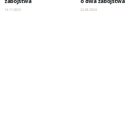
zabójstwa
o dwa zabójstwa
16.11.2025
22.08.2024