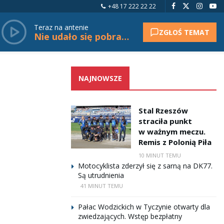
+48 17 222 22 22
Teraz na antenie
ZGŁOŚ TEMAT
Nie udało się pobrać tytułu.
NAJNOWSZE
Stal Rzeszów
straciła punkt
w ważnym meczu.
Remis z Polonią Piła
10 MINUT TEMU
Motocyklista zderzył się z sarną na DK77.
Są utrudnienia
41 MINUT TEMU
Pałac Wodzickich w Tyczynie otwarty dla
zwiedzających. Wstęp bezpłatny