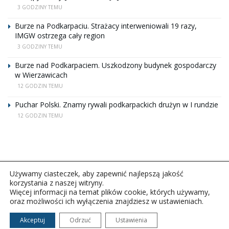
3 GODZINY TEMU
Burze na Podkarpaciu. Strażacy interweniowali 19 razy,
IMGW ostrzega cały region
3 GODZINY TEMU
Burze nad Podkarpaciem. Uszkodzony budynek gospodarczy
w Wierzawicach
12 GODZIN TEMU
Puchar Polski. Znamy rywali podkarpackich drużyn w I rundzie
12 GODZIN TEMU
Używamy ciasteczek, aby zapewnić najlepszą jakość
korzystania z naszej witryny.
Więcej informacji na temat plików cookie, których używamy,
oraz możliwości ich wyłączenia znajdziesz w ustawieniach.
Copyright © 2026Polskie Radio Rzeszów S.A. w likwidacj.
Wszelkie prawa zastrzeżone.
Akceptuj
Odrzuć
Ustawienia