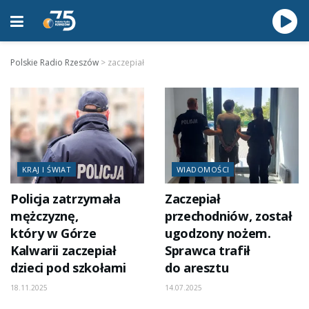
Polskie Radio Rzeszów
>
zaczepiał
KRAJ I ŚWIAT
WIADOMOŚCI
Policja zatrzymała
Zaczepiał
mężczyznę,
przechodniów, został
który w Górze
ugodzony nożem.
Kalwarii zaczepiał
Sprawca trafił
dzieci pod szkołami
do aresztu
18.11.2025
14.07.2025