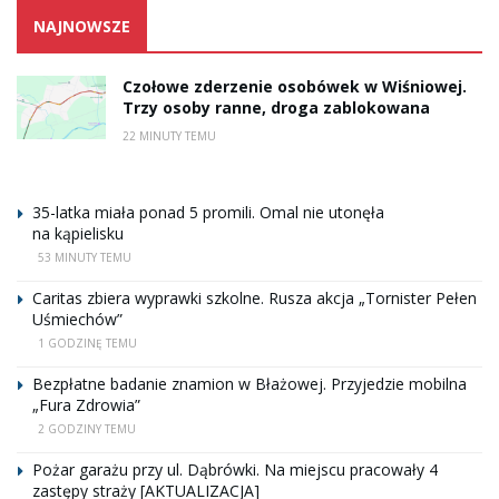
NAJNOWSZE
Czołowe zderzenie osobówek w Wiśniowej.
Trzy osoby ranne, droga zablokowana
22 MINUTY TEMU
35-latka miała ponad 5 promili. Omal nie utonęła
na kąpielisku
53 MINUTY TEMU
Caritas zbiera wyprawki szkolne. Rusza akcja „Tornister Pełen
Uśmiechów”
1 GODZINĘ TEMU
Bezpłatne badanie znamion w Błażowej. Przyjedzie mobilna
„Fura Zdrowia”
2 GODZINY TEMU
Pożar garażu przy ul. Dąbrówki. Na miejscu pracowały 4
zastępy straży [AKTUALIZACJA]