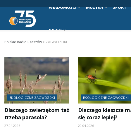
WIADOMOŚCI
MUZYKA
SPORT
RADIO
Polskie Radio Rzeszów
>
ZAGWOZDKI
EKOLOGICZNE ZAGWOZDKI
EKOLOGICZNE ZAGWOZDKI
Dlaczego zwierzętom też
Dlaczego kleszcze m
trzeba parasola?
się coraz lepiej?
27.04.2026
20.04.2026