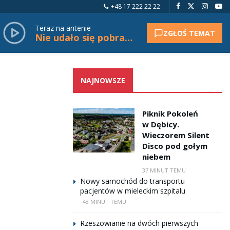
+48 17 222 22 22
Teraz na antenie
ZGŁOŚ TEMAT
Nie udało się pobrać tytułu.
NAJNOWSZE
Piknik Pokoleń
w Dębicy.
Wieczorem Silent
Disco pod gołym
niebem
37 MINUT TEMU
Nowy samochód do transportu
pacjentów w mieleckim szpitalu
48 MINUT TEMU
Rzeszowianie na dwóch pierwszych