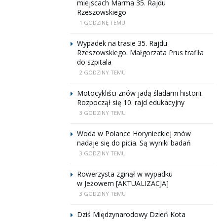
miejscach Marma 35. Rajdu
Rzeszowskiego
1 GODZINĘ TEMU
Wypadek na trasie 35. Rajdu
Rzeszowskiego. Małgorzata Prus trafiła
do szpitala
2 GODZINY TEMU
Motocykliści znów jadą śladami historii.
Rozpoczął się 10. rajd edukacyjny
3 GODZINY TEMU
Woda w Polance Horynieckiej znów
nadaje się do picia. Są wyniki badań
3 GODZINY TEMU
Rowerzysta zginął w wypadku
w Jeżowem [AKTUALIZACJA]
3 GODZINY TEMU
Dziś Międzynarodowy Dzień Kota