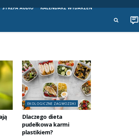
STREFA AUDIO
KALENDARZ WYDARZEŃ
EKOLOGICZNE ZAGWOZDKI
ają
Dlaczego dieta
pudełkowa karmi
plastikiem?