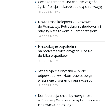
Wysoka temperatura w aucie zagraża
życiu. Policja i lekarze apelują o rozwagę
5 GODZIN TEMU
Nowa trasa kolejowa z Rzeszowa
do Warszawy. Potrzebna rozbudowa linii
między Rzeszowem a Tarnobrzegiem
6 GODZIN TEMU
Niespokojne popołudnie
na podkarpackich drogach. Doszło
do kilku wypadków
8 GODZIN TEMU
Szpital Specjalistyczny w Mielcu
odpowiada związkom zawodowym
w sprawie programu naprawczego
9 GODZIN TEMU
Konfederacja chce, by nowy most
w Stalowej Woli nosił imię ks. Tadeusza
Isakowicza-Zaleskiego