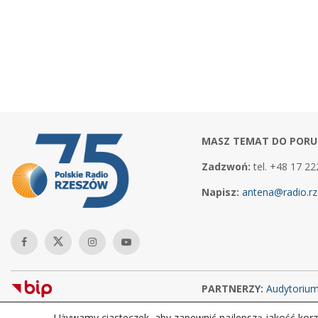
MASZ TEMAT DO PORU
Zadzwoń:
tel. +48 17 22
Napisz:
antena@radio.rz
PARTNERZY:
Audytoriu
Używamy ciasteczek, aby zapewnić najlepszą jakość korzy