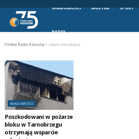
WIADOMOŚCI
MUZYKA
SPORT
RADIO
Polskie Radio Rzeszów
>
zalane mieszkania
WIADOMOŚCI
Poszkodowani w pożarze
bloku w Tarnobrzegu
otrzymają wsparcie