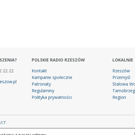
SZENIA?
POLSKIE RADIO RZESZÓW
LOKALNIE
2 22 22
Kontakt
Rzeszów
Kampanie społeczne
Przemyśl
eszow.pl
Patronaty
Stalowa Wo
Regulaminy
Tarnobrze
Polityka prywatności
Region
m17
stania z naszej witryny.