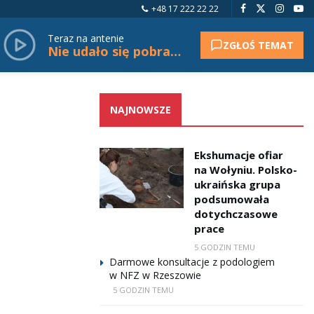
+48 17 222 22 22
Teraz na antenie
ZGŁOŚ TEMAT
Nie udało się pobrać tytułu.
NAJNOWSZE
Ekshumacje ofiar
na Wołyniu. Polsko-
ukraińska grupa
podsumowała
dotychczasowe
prace
5 GODZIN TEMU
Darmowe konsultacje z podologiem
w NFZ w Rzeszowie
5 GODZIN TEMU