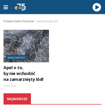
Polskie Radio Rzeszów
>
zamarznięty lód
WIADOMOŚCI
Apel o to,
by nie wchodzić
na zamarznięty lód!
15.02.2025
NAJNOWSZE