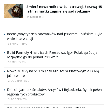
Śmierć noworodka w Sulistrowej. Sprawą 15-
letniej matki zajmie się sąd rodzinny
26 MINUT TEMU
Intensywny tydzień ratowników nad Jeziorem Solińskim. Było
wiele interwencji
35 MINUT TEMU
Bolid Formuły 4 na ulicach Rzeszowa. Igor Polak spróbuje
rozpędzić go do ponad 200 km/h
53 MINUTY TEMU
Nowe MOP-y na S19 między Miejscem Piastowym a Duklą
już otwarte
2 GODZINY TEMU
Dębicki Jarmark Smaków, Antyków i Rękodzieła. Rynek pełen
regionalnych produktów
3 GODZINY TEMU