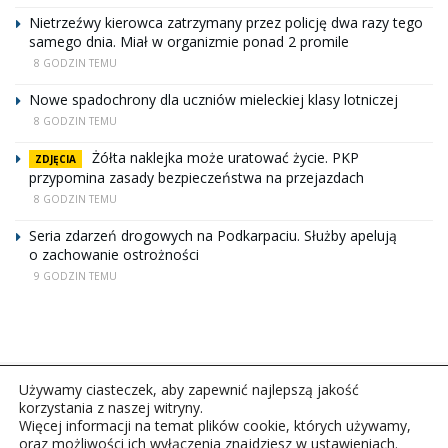
Nietrzeźwy kierowca zatrzymany przez policję dwa razy tego
samego dnia. Miał w organizmie ponad 2 promile
8 GODZIN TEMU
Nowe spadochrony dla uczniów mieleckiej klasy lotniczej
8 GODZIN TEMU
Żółta naklejka może uratować życie. PKP
ZDJĘCIA
przypomina zasady bezpieczeństwa na przejazdach
8 GODZIN TEMU
Seria zdarzeń drogowych na Podkarpaciu. Służby apelują
o zachowanie ostrożności
9 GODZIN TEMU
Używamy ciasteczek, aby zapewnić najlepszą jakość
korzystania z naszej witryny.
Więcej informacji na temat plików cookie, których używamy,
oraz możliwości ich wyłączenia znajdziesz w ustawieniach.