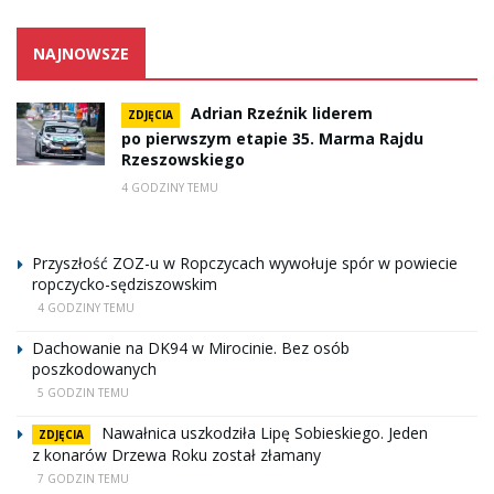
NAJNOWSZE
Adrian Rzeźnik liderem
ZDJĘCIA
po pierwszym etapie 35. Marma Rajdu
Rzeszowskiego
4 GODZINY TEMU
Przyszłość ZOZ-u w Ropczycach wywołuje spór w powiecie
ropczycko-sędziszowskim
4 GODZINY TEMU
Dachowanie na DK94 w Mirocinie. Bez osób
poszkodowanych
5 GODZIN TEMU
Nawałnica uszkodziła Lipę Sobieskiego. Jeden
ZDJĘCIA
z konarów Drzewa Roku został złamany
7 GODZIN TEMU