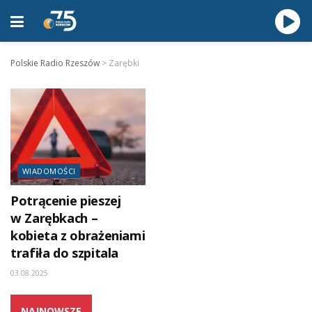
Polskie Radio Rzeszów
>
Zarębki
WIADOMOŚCI
Potrącenie pieszej
w Zarębkach –
kobieta z obrażeniami
trafiła do szpitala
03.08.2025
NAJNOWSZE