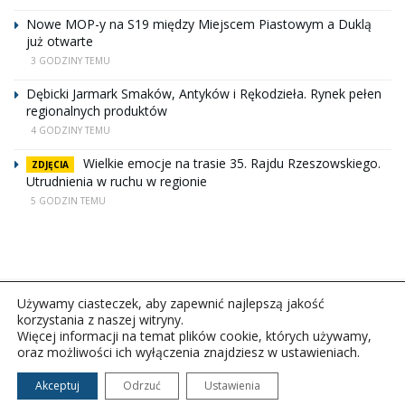
Nowe MOP-y na S19 między Miejscem Piastowym a Duklą
już otwarte
3 GODZINY TEMU
Dębicki Jarmark Smaków, Antyków i Rękodzieła. Rynek pełen
regionalnych produktów
4 GODZINY TEMU
Wielkie emocje na trasie 35. Rajdu Rzeszowskiego.
ZDJĘCIA
Utrudnienia w ruchu w regionie
5 GODZIN TEMU
Używamy ciasteczek, aby zapewnić najlepszą jakość
korzystania z naszej witryny.
Więcej informacji na temat plików cookie, których używamy,
oraz możliwości ich wyłączenia znajdziesz w ustawieniach.
Copyright © 2026Polskie Radio Rzeszów S.A. w likwidacj.
Wszelkie prawa zastrzeżone.
Akceptuj
Odrzuć
Ustawienia