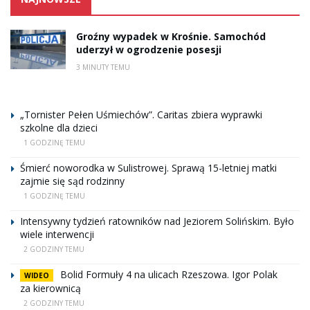
Groźny wypadek w Krośnie. Samochód
uderzył w ogrodzenie posesji
3 MINUTY TEMU
„Tornister Pełen Uśmiechów”. Caritas zbiera wyprawki
szkolne dla dzieci
1 GODZINĘ TEMU
Śmierć noworodka w Sulistrowej. Sprawą 15-letniej matki
zajmie się sąd rodzinny
1 GODZINĘ TEMU
Intensywny tydzień ratowników nad Jeziorem Solińskim. Było
wiele interwencji
2 GODZINY TEMU
Bolid Formuły 4 na ulicach Rzeszowa. Igor Polak
WIDEO
za kierownicą
2 GODZINY TEMU