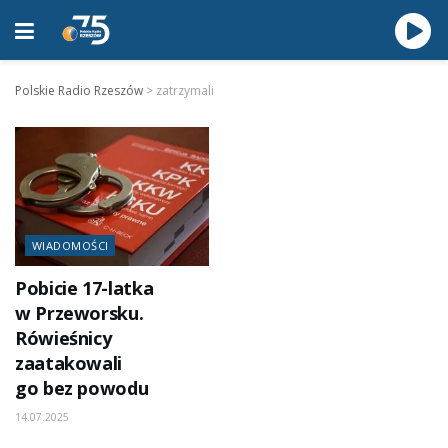
Polskie Radio Rzeszów
>
zatrzymali
WIADOMOŚCI
Pobicie 17-latka
w Przeworsku.
Rówieśnicy
zaatakowali
go bez powodu
14.07.2025