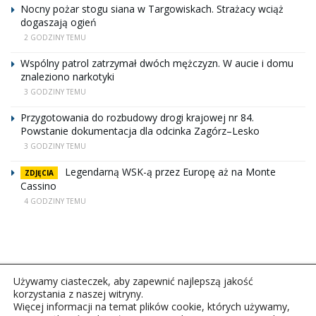
Nocny pożar stogu siana w Targowiskach. Strażacy wciąż
dogaszają ogień
2 GODZINY TEMU
Wspólny patrol zatrzymał dwóch mężczyzn. W aucie i domu
znaleziono narkotyki
3 GODZINY TEMU
Przygotowania do rozbudowy drogi krajowej nr 84.
Powstanie dokumentacja dla odcinka Zagórz–Lesko
3 GODZINY TEMU
Legendarną WSK-ą przez Europę aż na Monte
ZDJĘCIA
Cassino
4 GODZINY TEMU
Używamy ciasteczek, aby zapewnić najlepszą jakość
korzystania z naszej witryny.
Więcej informacji na temat plików cookie, których używamy,