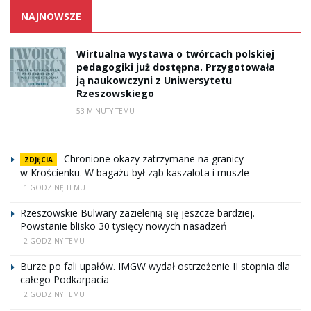
NAJNOWSZE
Wirtualna wystawa o twórcach polskiej
pedagogiki już dostępna. Przygotowała
ją naukowczyni z Uniwersytetu
Rzeszowskiego
53 MINUTY TEMU
Chronione okazy zatrzymane na granicy
ZDJĘCIA
w Krościenku. W bagażu był ząb kaszalota i muszle
1 GODZINĘ TEMU
Rzeszowskie Bulwary zazielenią się jeszcze bardziej.
Powstanie blisko 30 tysięcy nowych nasadzeń
2 GODZINY TEMU
Burze po fali upałów. IMGW wydał ostrzeżenie II stopnia dla
całego Podkarpacia
2 GODZINY TEMU