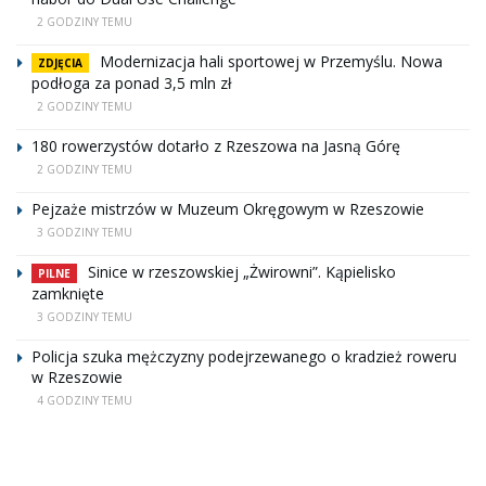
2 GODZINY TEMU
Modernizacja hali sportowej w Przemyślu. Nowa
ZDJĘCIA
podłoga za ponad 3,5 mln zł
2 GODZINY TEMU
180 rowerzystów dotarło z Rzeszowa na Jasną Górę
2 GODZINY TEMU
Pejzaże mistrzów w Muzeum Okręgowym w Rzeszowie
3 GODZINY TEMU
Sinice w rzeszowskiej „Żwirowni”. Kąpielisko
PILNE
zamknięte
3 GODZINY TEMU
Policja szuka mężczyzny podejrzewanego o kradzież roweru
w Rzeszowie
4 GODZINY TEMU