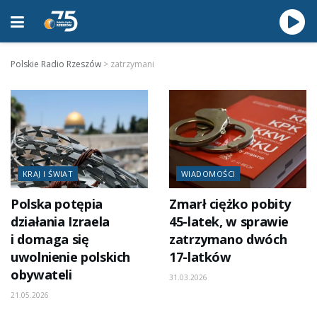
Polskie Radio Rzeszów
>
zatrzymani
KRAJ I ŚWIAT
WIADOMOŚCI
Polska potępia
Zmarł ciężko pobity
działania Izraela
45-latek, w sprawie
i domaga się
zatrzymano dwóch
uwolnienie polskich
17-latków
obywateli
31.03.2026
21.05.2026