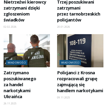
Nietrzeźwi kierowcy
Trzej poszukiwani
zatrzymani dzięki
zatrzymani
zgłoszeniom
przez tarnobrzeskich
świadków
policjantów
02.02.2026
20.01.2026
WIADOMOŚCI
WIADOMOŚCI
Zatrzymano
Policjanci z Krosna
poszukiwanego
rozpracowali grupę
za handel
zajmującą się
narkotykami
handlem narkotykami
Ukraińca
09.11.2025
26.11.2025