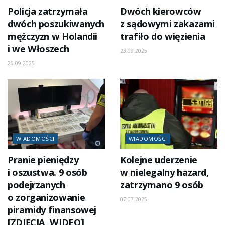
Policja zatrzymała
Dwóch kierowców
dwóch poszukiwanych
z sądowymi zakazami
mężczyzn w Holandii
trafiło do więzienia
i we Włoszech
23.09.2025
26.09.2025
WIADOMOŚCI
WIADOMOŚCI
Pranie pieniędzy
Kolejne uderzenie
i oszustwa. 9 osób
w nielegalny hazard,
podejrzanych
zatrzymano 9 osób
o zorganizowanie
07.07.2025
piramidy finansowej
[ZDJĘCIA, WIDEO]