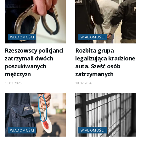
WIADOMOŚCI
WIADOMOŚCI
Rzeszowscy policjanci
Rozbita grupa
zatrzymali dwóch
legalizująca kradzione
poszukiwanych
auta. Sześć osób
mężczyzn
zatrzymanych
13.03.2026
18.02.2026
WIADOMOŚCI
WIADOMOŚCI