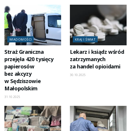
WIADOMOŚCI
KRAJ I ŚWIAT
Straż Graniczna
Lekarz i ksiądz wśród
przejęła 420 tysięcy
zatrzymanych
papierosów
za handel opioidami
bez akcyzy
30.10.2025
w Sędziszowie
Małopolskim
31.10.2025