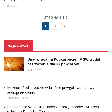
09.09.2025
STRONA 1 Z 2
1
2
NAJNOWSZE
Upał wraca na Podkarpacie. IMGW wydał
ostrzeżenie dla 22 powiatów
9 MINUT TEMU
Muzeum Podkarpackie w Krośnie przygotowuje nowy
audioprzewodnik
25 MINUT TEMU
Podkarpacie szuka startupów z branży dronów i AI. Trwa
nabór do Dual Use Challenge