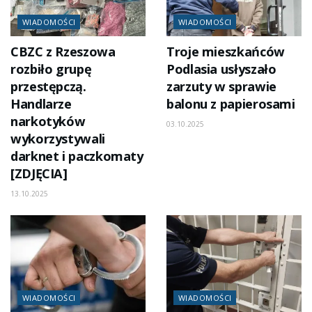
WIADOMOŚCI
WIADOMOŚCI
CBZC z Rzeszowa
Troje mieszkańców
rozbiło grupę
Podlasia usłyszało
przestępczą.
zarzuty w sprawie
Handlarze
balonu z papierosami
narkotyków
03.10.2025
wykorzystywali
darknet i paczkomaty
[ZDJĘCIA]
13.10.2025
WIADOMOŚCI
WIADOMOŚCI