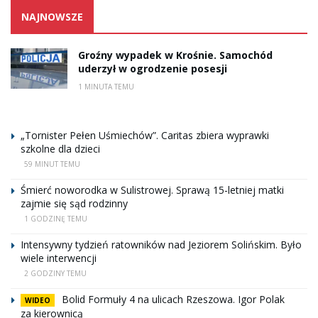
NAJNOWSZE
Groźny wypadek w Krośnie. Samochód
uderzył w ogrodzenie posesji
1 MINUTA TEMU
„Tornister Pełen Uśmiechów”. Caritas zbiera wyprawki
szkolne dla dzieci
59 MINUT TEMU
Śmierć noworodka w Sulistrowej. Sprawą 15-letniej matki
zajmie się sąd rodzinny
1 GODZINĘ TEMU
Intensywny tydzień ratowników nad Jeziorem Solińskim. Było
wiele interwencji
2 GODZINY TEMU
Bolid Formuły 4 na ulicach Rzeszowa. Igor Polak
WIDEO
za kierownicą