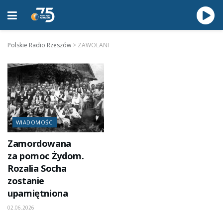
Polskie Radio Rzeszów
>
ZAWOLANI
WIADOMOŚCI
Zamordowana
za pomoc Żydom.
Rozalia Socha
zostanie
upamiętniona
02.06.2026