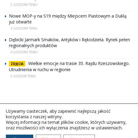
2 GODZINY TEMU
Nowe MOP-y na S19 między Miejscem Piastowym a Duklą
już otwarte
3 GODZINY TEMU
Dębicki Jarmark Smaków, Antyków i Rękodzieła. Rynek pełen
regionalnych produktów
4 GODZINY TEMU
Wielkie emocje na trasie 35. Rajdu Rzeszowskiego.
ZDJĘCIA
Utrudnienia w ruchu w regionie
5 GODZIN TEMU
Używamy ciasteczek, aby zapewnić najlepszą jakość
korzystania z naszej witryny.
Więcej informacji na temat plików cookie, których używamy,
oraz możliwości ich wyłączenia znajdziesz w ustawieniach.
Copyright © 2026Polskie Radio Rzeszów S.A. w likwidacj.