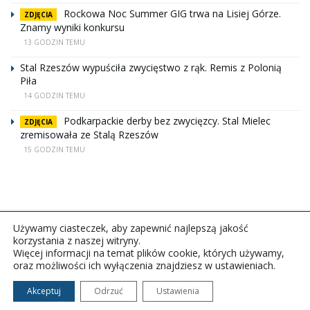
Rockowa Noc Summer GIG trwa na Lisiej Górze.
ZDJĘCIA
Znamy wyniki konkursu
13 GODZIN TEMU
Stal Rzeszów wypuściła zwycięstwo z rąk. Remis z Polonią
Piła
14 GODZIN TEMU
Podkarpackie derby bez zwycięzcy. Stal Mielec
ZDJĘCIA
zremisowała ze Stalą Rzeszów
15 GODZIN TEMU
Używamy ciasteczek, aby zapewnić najlepszą jakość
korzystania z naszej witryny.
Więcej informacji na temat plików cookie, których używamy,
oraz możliwości ich wyłączenia znajdziesz w ustawieniach.
Copyright © 2026Polskie Radio Rzeszów S.A. w likwidacj.
Wszelkie prawa zastrzeżone.
Akceptuj
Odrzuć
Ustawienia