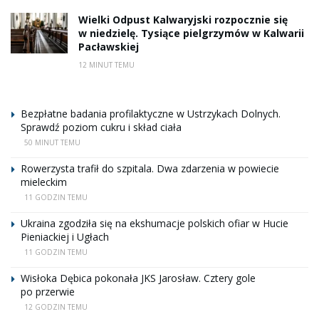
Wielki Odpust Kalwaryjski rozpocznie się
w niedzielę. Tysiące pielgrzymów w Kalwarii
Pacławskiej
12 MINUT TEMU
Bezpłatne badania profilaktyczne w Ustrzykach Dolnych.
Sprawdź poziom cukru i skład ciała
50 MINUT TEMU
Rowerzysta trafił do szpitala. Dwa zdarzenia w powiecie
mieleckim
11 GODZIN TEMU
Ukraina zgodziła się na ekshumacje polskich ofiar w Hucie
Pieniackiej i Ugłach
11 GODZIN TEMU
Wisłoka Dębica pokonała JKS Jarosław. Cztery gole
po przerwie
12 GODZIN TEMU