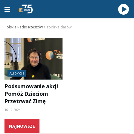
Polskie Radio Rzeszów
>
zbiórka darów
AUDYCJE
Podsumowanie akcji
Pomóż Dzieciom
Przetrwać Zimę
16.12.2024
NAJNOWSZE