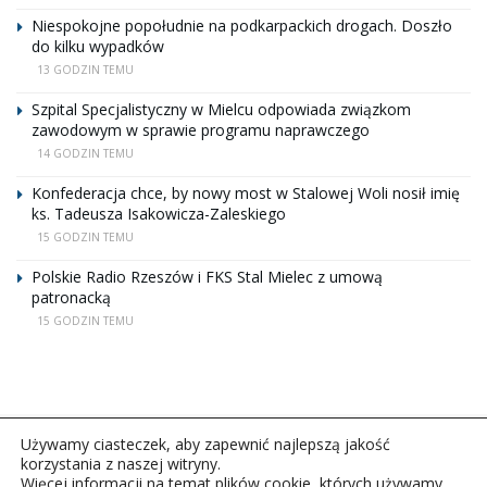
Niespokojne popołudnie na podkarpackich drogach. Doszło
do kilku wypadków
13 GODZIN TEMU
Szpital Specjalistyczny w Mielcu odpowiada związkom
zawodowym w sprawie programu naprawczego
14 GODZIN TEMU
Konfederacja chce, by nowy most w Stalowej Woli nosił imię
ks. Tadeusza Isakowicza-Zaleskiego
15 GODZIN TEMU
Polskie Radio Rzeszów i FKS Stal Mielec z umową
patronacką
15 GODZIN TEMU
Używamy ciasteczek, aby zapewnić najlepszą jakość
korzystania z naszej witryny.
Więcej informacji na temat plików cookie, których używamy,