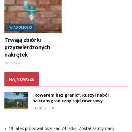
WIADOMOŚCI
Trwają zbiórki
przytwierdzonych
nakrętek
26.07.2024
NAJNOWSZE
„Rowerem bez granic”. Ruszył nabór
na transgraniczny rajd rowerowy
2 MINUTY TEMU
19-latek próbował oszukać 74-latkę. Został zatrzymany