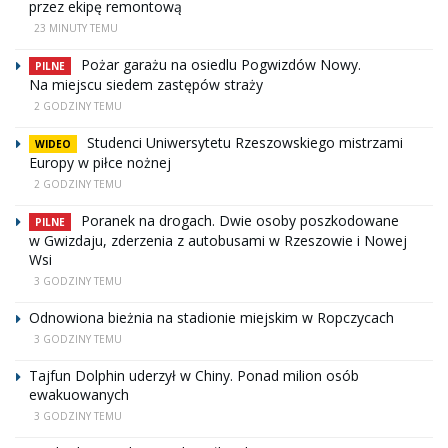
przez ekipę remontową
23 MINUTY TEMU
Pożar garażu na osiedlu Pogwizdów Nowy.
PILNE
Na miejscu siedem zastępów straży
2 GODZINY TEMU
Studenci Uniwersytetu Rzeszowskiego mistrzami
WIDEO
Europy w piłce nożnej
2 GODZINY TEMU
Poranek na drogach. Dwie osoby poszkodowane
PILNE
w Gwizdaju, zderzenia z autobusami w Rzeszowie i Nowej
Wsi
3 GODZINY TEMU
Odnowiona bieżnia na stadionie miejskim w Ropczycach
3 GODZINY TEMU
Tajfun Dolphin uderzył w Chiny. Ponad milion osób
ewakuowanych
3 GODZINY TEMU