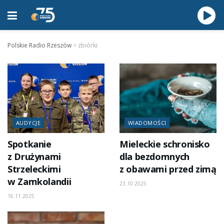
Polskie Radio Rzeszów
>
zbiórki
AUDYCJE
WIADOMOŚCI
Spotkanie
Mieleckie schronisko
z Drużynami
dla bezdomnych
Strzeleckimi
z obawami przed zimą
w Zamkolandii
23.10.2025
16.11.2025