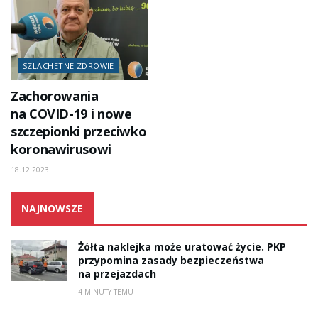
SZLACHETNE ZDROWIE
Zachorowania
na COVID-19 i nowe
szczepionki przeciwko
koronawirusowi
18.12.2023
NAJNOWSZE
Żółta naklejka może uratować życie. PKP
przypomina zasady bezpieczeństwa
na przejazdach
4 MINUTY TEMU