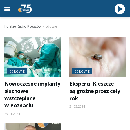
Polskie Radio Rzeszów
>
zdowie
ZDROWIE
ZDROWIE
Nowoczesne implanty
Eksperci: Kleszcze
słuchowe
są groźne przez cały
wszczepiane
rok
w Poznaniu
31.03.2024
23.11.2024