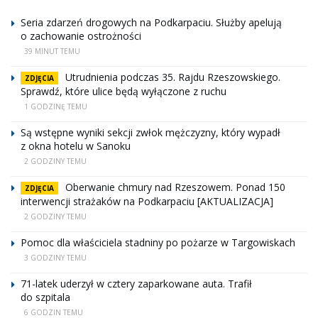
Seria zdarzeń drogowych na Podkarpaciu. Służby apelują
o zachowanie ostrożności
39 MINUT TEMU
Utrudnienia podczas 35. Rajdu Rzeszowskiego.
ZDJĘCIA
Sprawdź, które ulice będą wyłączone z ruchu
1 GODZINĘ TEMU
Są wstępne wyniki sekcji zwłok mężczyzny, który wypadł
z okna hotelu w Sanoku
2 GODZINY TEMU
Oberwanie chmury nad Rzeszowem. Ponad 150
ZDJĘCIA
interwencji strażaków na Podkarpaciu [AKTUALIZACJA]
2 GODZINY TEMU
Pomoc dla właściciela stadniny po pożarze w Targowiskach
3 GODZINY TEMU
71-latek uderzył w cztery zaparkowane auta. Trafił
do szpitala
6 GODZIN TEMU