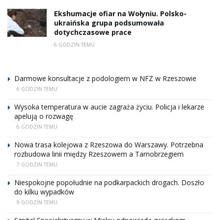
Ekshumacje ofiar na Wołyniu. Polsko-
ukraińska grupa podsumowała
dotychczasowe prace
6 GODZIN TEMU
Darmowe konsultacje z podologiem w NFZ w Rzeszowie
6 GODZIN TEMU
Wysoka temperatura w aucie zagraża życiu. Policja i lekarze
apelują o rozwagę
6 GODZIN TEMU
Nowa trasa kolejowa z Rzeszowa do Warszawy. Potrzebna
rozbudowa linii między Rzeszowem a Tarnobrzegiem
7 GODZIN TEMU
Niespokojne popołudnie na podkarpackich drogach. Doszło
do kilku wypadków
9 GODZIN TEMU