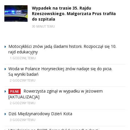
Wypadek na trasie 35. Rajdu
Rzeszowskiego. Małgorzata Prus trafiła
do szpitala
30 MINUT TEMU
Motocykliści znów jadą śladami historii. Rozpoczął się 10.
rajd edukacyjny
1 GODZINĘ TEMU
Woda w Polance Horynieckiej znów nadaje się do picia.
Są wyniki badań
2 GODZINY TEMU
Rowerzysta zginął w wypadku w Jeżowem
PILNE
[AKTUALIZACJA]
2 GODZINY TEMU
Dziś Międzynarodowy Dzień Kota
3 GODZINY TEMU