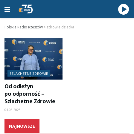
Polskie Radio Rzeszów
>
zdrowie dziecka
SZLACHETNE ZDROWIE
Od odleżyn
po odporność –
Szlachetne Zdrowie
04.08.2025
NAJNOWSZE