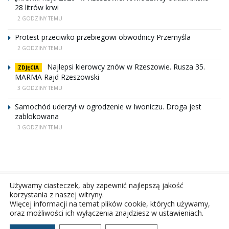
28 litrów krwi
2 GODZINY TEMU
Protest przeciwko przebiegowi obwodnicy Przemyśla
2 GODZINY TEMU
Najlepsi kierowcy znów w Rzeszowie. Rusza 35.
ZDJĘCIA
MARMA Rajd Rzeszowski
3 GODZINY TEMU
Samochód uderzył w ogrodzenie w Iwoniczu. Droga jest
zablokowana
3 GODZINY TEMU
Używamy ciasteczek, aby zapewnić najlepszą jakość
korzystania z naszej witryny.
Więcej informacji na temat plików cookie, których używamy,
oraz możliwości ich wyłączenia znajdziesz w ustawieniach.
Copyright © 2026Polskie Radio Rzeszów S.A. w likwidacj.