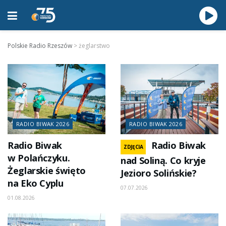
Polskie Radio Rzeszów
>
żeglarstwo
RADIO BIWAK 2026
RADIO BIWAK 2026
Radio Biwak
Radio Biwak
ZDJĘCIA
w Polańczyku.
nad Soliną. Co kryje
Żeglarskie święto
Jezioro Solińskie?
na Eko Cyplu
07.07.2026
01.08.2026