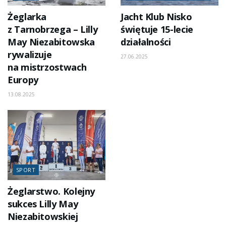
Żeglarka
Jacht Klub Nisko
z Tarnobrzega – Lilly
świętuje 15-lecie
May Niezabitowska
działalności
rywalizuje
27.06.2025
na mistrzostwach
Europy
13.08.2025
SPORT
Żeglarstwo. Kolejny
sukces Lilly May
Niezabitowskiej