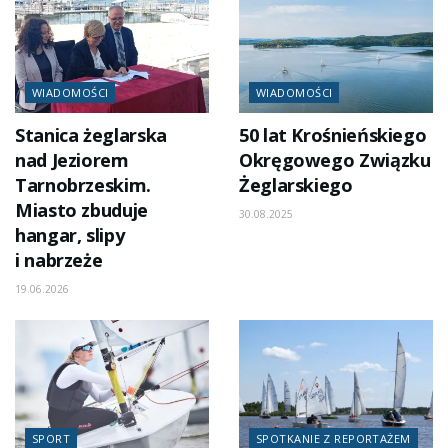
WIADOMOŚCI
WIADOMOŚCI
Stanica żeglarska
50 lat Krośnieńskiego
nad Jeziorem
Okręgowego Związku
Tarnobrzeskim.
Żeglarskiego
Miasto zbuduje
30.08.2025
hangar, slipy
i nabrzeże
19.06.2026
SPORT
SPOTKANIE Z REPORTAŻEM