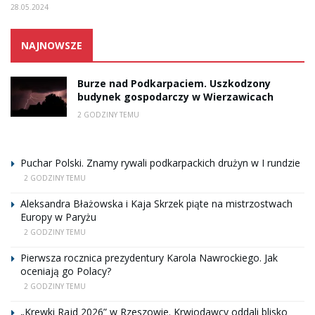
28.05.2024
NAJNOWSZE
Burze nad Podkarpaciem. Uszkodzony
budynek gospodarczy w Wierzawicach
2 GODZINY TEMU
Puchar Polski. Znamy rywali podkarpackich drużyn w I rundzie
2 GODZINY TEMU
Aleksandra Błażowska i Kaja Skrzek piąte na mistrzostwach
Europy w Paryżu
2 GODZINY TEMU
Pierwsza rocznica prezydentury Karola Nawrockiego. Jak
oceniają go Polacy?
2 GODZINY TEMU
„Krewki Rajd 2026” w Rzeszowie. Krwiodawcy oddali blisko