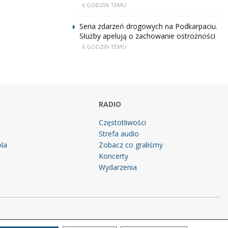
6 GODZIN TEMU
Seria zdarzeń drogowych na Podkarpaciu.
Służby apelują o zachowanie ostrożności
6 GODZIN TEMU
RADIO
Częstotliwości
Strefa audio
la
Zobacz co graliśmy
g
Koncerty
Wydarzenia