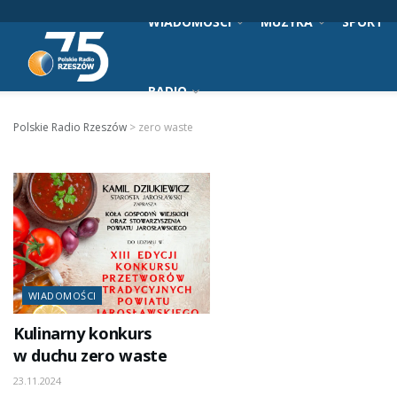
WIADOMOŚCI
MUZYKA
SPORT
RADIO
Polskie Radio Rzeszów
>
zero waste
WIADOMOŚCI
Kulinarny konkurs
w duchu zero waste
23.11.2024