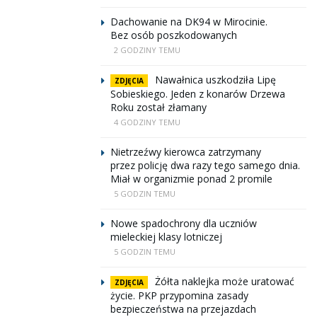
Dachowanie na DK94 w Mirocinie.
Bez osób poszkodowanych
2 GODZINY TEMU
Nawałnica uszkodziła Lipę
ZDJĘCIA
Sobieskiego. Jeden z konarów Drzewa
Roku został złamany
4 GODZINY TEMU
Nietrzeźwy kierowca zatrzymany
przez policję dwa razy tego samego dnia.
Miał w organizmie ponad 2 promile
5 GODZIN TEMU
Nowe spadochrony dla uczniów
mieleckiej klasy lotniczej
5 GODZIN TEMU
Żółta naklejka może uratować
ZDJĘCIA
życie. PKP przypomina zasady
bezpieczeństwa na przejazdach