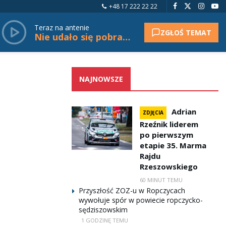
+48 17 222 22 22
Teraz na antenie
ZGŁOŚ TEMAT
Nie udało się pobrać tytułu.
NAJNOWSZE
Adrian
ZDJĘCIA
Rzeźnik liderem
po pierwszym
etapie 35. Marma
Rajdu
Rzeszowskiego
60 MINUT TEMU
Przyszłość ZOZ-u w Ropczycach
wywołuje spór w powiecie ropczycko-
sędziszowskim
1 GODZINĘ TEMU