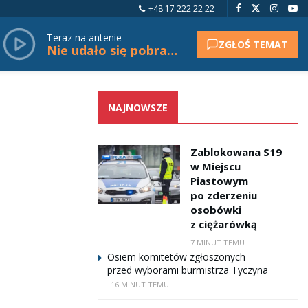
+48 17 222 22 22
Teraz na antenie
ZGŁOŚ TEMAT
Nie udało się pobrać tytułu.
NAJNOWSZE
Zablokowana S19
w Miejscu
Piastowym
po zderzeniu
osobówki
z ciężarówką
7 MINUT TEMU
Osiem komitetów zgłoszonych
przed wyborami burmistrza Tyczyna
16 MINUT TEMU