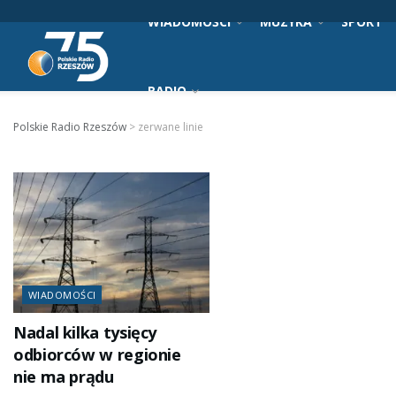
WIADOMOŚCI
MUZYKA
SPORT
RADIO
Polskie Radio Rzeszów
>
zerwane linie
WIADOMOŚCI
Nadal kilka tysięcy
odbiorców w regionie
nie ma prądu