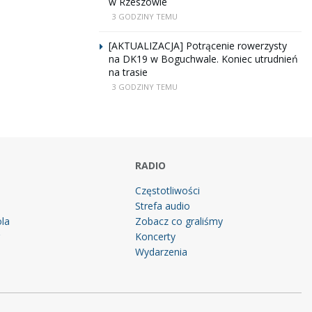
w Rzeszowie
3 GODZINY TEMU
[AKTUALIZACJA] Potrącenie rowerzysty
na DK19 w Boguchwale. Koniec utrudnień
na trasie
3 GODZINY TEMU
RADIO
Częstotliwości
Strefa audio
la
Zobacz co graliśmy
g
Koncerty
Wydarzenia