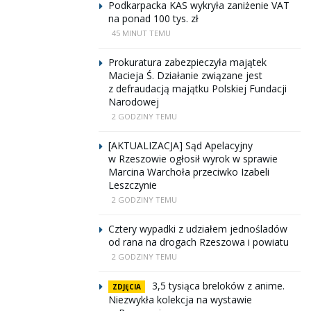
Podkarpacka KAS wykryła zaniżenie VAT
na ponad 100 tys. zł
45 MINUT TEMU
Prokuratura zabezpieczyła majątek
Macieja Ś. Działanie związane jest
z defraudacją majątku Polskiej Fundacji
Narodowej
2 GODZINY TEMU
[AKTUALIZACJA] Sąd Apelacyjny
w Rzeszowie ogłosił wyrok w sprawie
Marcina Warchoła przeciwko Izabeli
Leszczynie
2 GODZINY TEMU
Cztery wypadki z udziałem jednośladów
od rana na drogach Rzeszowa i powiatu
2 GODZINY TEMU
3,5 tysiąca breloków z anime.
ZDJĘCIA
Niezwykła kolekcja na wystawie