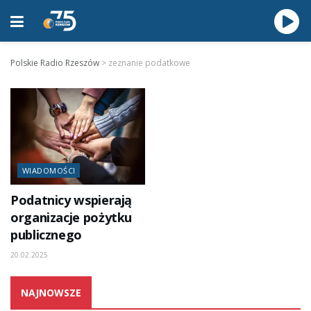
Polskie Radio Rzeszów
>
zeznanie podatkowe
WIADOMOŚCI
Podatnicy wspierają
organizacje pożytku
publicznego
20.02.2025
NAJNOWSZE