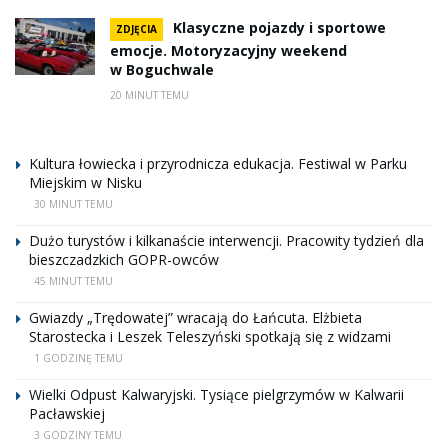
Klasyczne pojazdy i sportowe
ZDJĘCIA
emocje. Motoryzacyjny weekend
w Boguchwale
20 MINUT TEMU
Kultura łowiecka i przyrodnicza edukacja. Festiwal w Parku
Miejskim w Nisku
30 MINUT TEMU
Dużo turystów i kilkanaście interwencji. Pracowity tydzień dla
bieszczadzkich GOPR-owców
45 MINUT TEMU
Gwiazdy „Trędowatej” wracają do Łańcuta. Elżbieta
Starostecka i Leszek Teleszyński spotkają się z widzami
1 GODZINĘ TEMU
Wielki Odpust Kalwaryjski. Tysiące pielgrzymów w Kalwarii
Pacławskiej
3 GODZINY TEMU