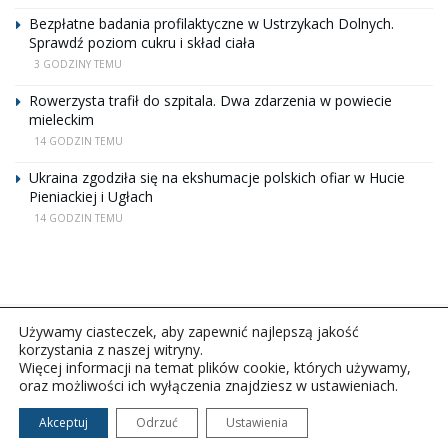
Bezpłatne badania profilaktyczne w Ustrzykach Dolnych.
Sprawdź poziom cukru i skład ciała
3 GODZINY TEMU
Rowerzysta trafił do szpitala. Dwa zdarzenia w powiecie
mieleckim
14 GODZIN TEMU
Ukraina zgodziła się na ekshumacje polskich ofiar w Hucie
Pieniackiej i Ugłach
14 GODZIN TEMU
Używamy ciasteczek, aby zapewnić najlepszą jakość
korzystania z naszej witryny.
Więcej informacji na temat plików cookie, których używamy,
oraz możliwości ich wyłączenia znajdziesz w ustawieniach.
Copyright © 2026Polskie Radio Rzeszów S.A. w likwidacj.
Wszelkie prawa zastrzeżone.
Akceptuj
Odrzuć
Ustawienia