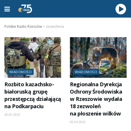
Polskie Radio Rzeszów
>
zezwolenia
WIADOMOŚCI
WIADOMOŚCI
Rozbito kazachsko-
Regionalna Dyrekcja
białoruską grupę
Ochrony Środowiska
przestępczą działającą
w Rzeszowie wydała
na Podkarpaciu
18 zezwoleń
na płoszenie wilków
20.05.2025
05.04.2025