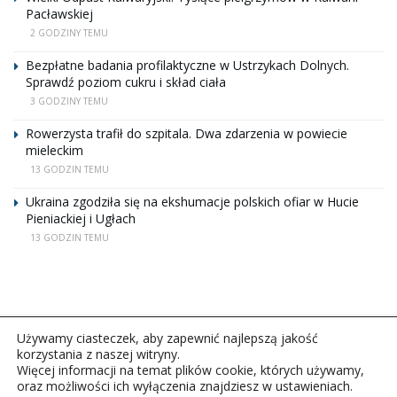
Pacławskiej
2 GODZINY TEMU
Bezpłatne badania profilaktyczne w Ustrzykach Dolnych.
Sprawdź poziom cukru i skład ciała
3 GODZINY TEMU
Rowerzysta trafił do szpitala. Dwa zdarzenia w powiecie
mieleckim
13 GODZIN TEMU
Ukraina zgodziła się na ekshumacje polskich ofiar w Hucie
Pieniackiej i Ugłach
13 GODZIN TEMU
Używamy ciasteczek, aby zapewnić najlepszą jakość
korzystania z naszej witryny.
Więcej informacji na temat plików cookie, których używamy,
oraz możliwości ich wyłączenia znajdziesz w ustawieniach.
Copyright © 2026Polskie Radio Rzeszów S.A. w likwidacj.