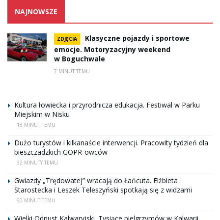
NAJNOWSZE
Klasyczne pojazdy i sportowe
ZDJĘCIA
emocje. Motoryzacyjny weekend
w Boguchwale
7 MINUT TEMU
Kultura łowiecka i przyrodnicza edukacja. Festiwal w Parku
Miejskim w Nisku
18 MINUT TEMU
Dużo turystów i kilkanaście interwencji. Pracowity tydzień dla
bieszczadzkich GOPR-owców
32 MINUTY TEMU
Gwiazdy „Trędowatej” wracają do Łańcuta. Elżbieta
Starostecka i Leszek Teleszyński spotkają się z widzami
60 MINUT TEMU
Wielki Odpust Kalwaryjski. Tysiące pielgrzymów w Kalwarii